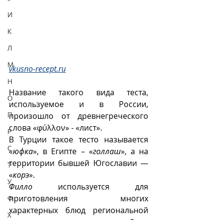
И
К
Л
М
vkusno-recept.ru
Н
Название такого вида теста, 
О
используемое и в России, 
П
произошло от древнегреческого 
слова «φύλλον» - «лист».
Р
В Турции такое тесто называется 
С
«
юфка
», в Египте – «
голлаш
», а на 
территории бывшей Югославии — 
Т
«
корэ
».
У
Филло
 используется для 
приготовления многих 
Ф
характерных блюд региональной 
Х