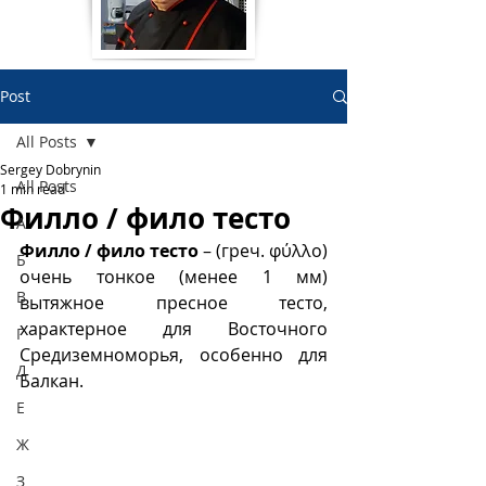
Post
All Posts
Sergey Dobrynin
All Posts
1 min read
Филло / фило тесто
А
Филло / фило тесто
 – (греч. φύλλο) 
Б
очень тонкое (менее 1 мм) 
В
вытяжное пресное тесто, 
характерное для Восточного 
Г
Средиземноморья, особенно для 
Д
Балкан. 
Е
Ж
З