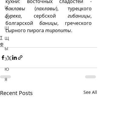
кухни: восточных сладостей - 
Ц
баклавы
 (
пахлавы
), турецкого 
бурека
, сербской 
гибаницы
, 
Ч
болгарской 
баницы
, греческого 
Ш
сырного пирога 
тиропиты
.
Т
Щ
Ф
Ы
Э
Ю
Я
Recent Posts
See All