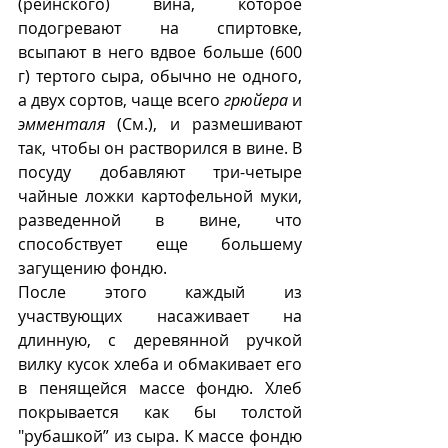
(рейнского) вина, которое 
подогревают на спиртовке, 
всыпают в него вдвое больше (600 
г) тертого сыра, обычно не одного, 
а двух сортов, чаще всего 
грюйера
 и 
эмменталя
 (См.), и размешивают 
так, чтобы он растворился в вине. В 
посуду добавляют три-четыре 
чайные ложки картофельной муки, 
разведенной в вине, что 
способствует еще большему 
загущению фондю. 
После этого каждый из 
участвующих насаживает на 
длинную, с деревянной ручкой 
вилку кусок хлеба и обмакивает его 
в пенящейся массе фондю. Хлеб 
покрывается как бы толстой 
"рубашкой” из сыра. К массе фондю 