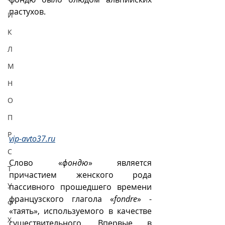
пастухов.
И
К
Л
М
Н
О
П
Р
vip-avto37.ru
С
Слово «
фондю
» является 
Т
причастием женского рода 
У
пассивного прошедшего времени 
французского глагола «
fondre
» - 
Ф
«таять», используемого в качестве 
Х
существительного. Впервые в 