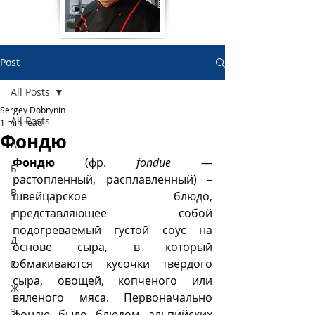
Post
All Posts
Sergey Dobrynin
All Posts
1 min read
Фондю
А
Фондю 
(фр. 
fondue
 — 
Б
растопленный, расплавленный) – 
В
швейцарское блюдо, 
представляющее собой 
Г
подогреваемый густой соус на 
Д
основе сыра, в который 
обмакиваются кусочки твердого 
Е
сыра, овощей, копченого или 
Ж
вяленого мяса. Первоначально 
З
фондю было блюдом альпийских 