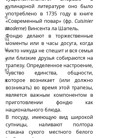
кулинарной литературе оно было 
Ц
употреблено в 1735 году в книге 
Ч
«Современный повар» (фр. 
Cuisinier 
moderne
) Винсента ла Шапель.
Ш
Фондю делают в торжественные 
Щ
моменты или в часы досуга, когда 
Ы
никто никуда не спешит и вся семья 
или близкие друзья собираются на 
Э
трапезу. Определенное настроение, 
Ю
чувство единства, общности, 
которое возникает (или должно 
Я
возникать) во время этой трапезы, 
является важным компонентом в 
приготовлении фондю как 
национального блюда. 
В посуду, имеющую вид широкой 
супницы, наливают полтора 
стакана сухого местного белого 