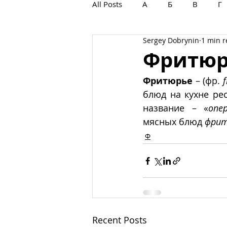
All Posts
А
Б
В
Г
Sergey Dobrynin
1 min 
С
Т
У
Ф
Х
Фритюр
Фритюрье
 – (фр. 
f
блюд на кухне рес
название – «
опе
мясных блюд 
фри
Ф
Recent Posts