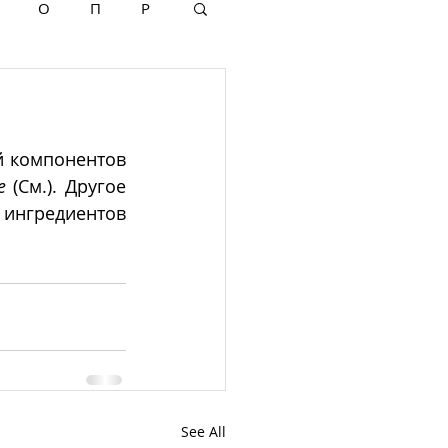
О
П
Р
 компонентов 
е
 (См.). Другое 
ингредиентов 
See All