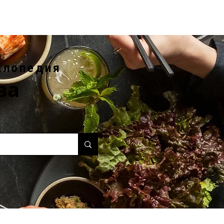
клопедия
ва