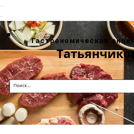
Гастрономическая энци
Татьянчико