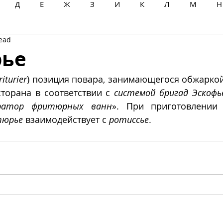
Д
Е
Ж
З
И
К
Л
М
Н
read
Ц
Ч
Ш
Щ
Ы
Э
Ю
Я
ье
riturier
) позиция повара, занимающегося обжаркой
торана в соответствии с 
системой бригад Эскофь
ратор фритюрных ванн
». При приготовлении 
тюрье
 взаимодействует с 
ротиссье
. 