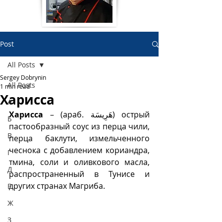
Post
All Posts
Sergey Dobrynin
All Posts
1 min read
Харисса
А
Харисса
 – (араб. هَرِيسَة‎) острый 
Б
пастообразный соус из перца чили, 
В
перца баклути, измельченного 
чеснока с добавлением кориандра, 
Г
тмина, соли и оливкового масла, 
Д
распространенный в Тунисе и 
других странах Магриба.  
Е
Ж
З