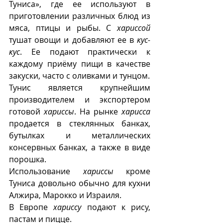
Туниса», где ее используют в 
приготовлении различных блюд из 
мяса, птицы и рыбы. С 
хариссой
тушат овощи и добавляют ее в 
кус-
кус
. Ее подают практически к 
каждому приёму пищи в качестве 
закуски, часто с оливками и тунцом. 
Тунис является крупнейшим 
производителем и экспортером 
готовой 
хариссы
. На рынке 
харисса
продается в стеклянных банках, 
бутылках и металлических 
консервных банках, а также в виде 
порошка.
Использование 
хариссы
 кроме 
Туниса довольно обычно для кухни 
Алжира, Марокко и Израиля.
В Европе 
хариссу
 подают к рису, 
пастам и пицце.