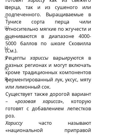
перца, так и из сушеного или 
Ц
подпеченного. Выращиваемые в 
Ч
Тунисе сорта перца чили 
Ш
относительно мягкие по жгучести и 
оцениваются в диапазоне 4000-
Щ
5000 баллов по 
шкале
 Сковилла 
Ы
(См.).
Рецепты 
хариссы
 варьируются в 
Э
разных регионах и могут включать 
Ю
кроме традиционных компонентов 
Я
ферментированный лук, уксус, мяту 
или лимонный сок.
Существует также дорогой вариант 
– «
розовая харисса
», которую 
готовят с добавлением лепестков 
роз.
Хариссу
 часто называют 
«национальной приправой 