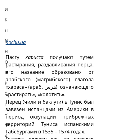
И
К
Л
М
hochu.ua
Н
Пасту 
харисса
 получают путем 
О
растирания, раздавливания перца, 
его название образовано от 
П
арабского (магрибского) глагола 
Р
«хараса» (араб. هرس), означающего 
С
«растирать», «колотить».
Перец (чили и баклути) в Тунис был 
Т
завезен испанцами из Америки в 
У
период оккупации прибрежных 
территорий Туниса испанскими 
Ф
Габсбургами в 1535 – 1574 годах. 
Х
Готовят 
хариссу
 как из свежего 