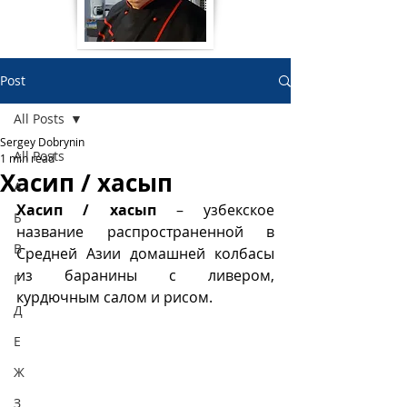
Post
All Posts
Sergey Dobrynin
All Posts
1 min read
Хасип / хасып
А
Хасип / хасып
 – узбекское 
Б
название распространенной в 
В
Средней Азии домашней колбасы 
из баранины с ливером, 
Г
курдючным салом и рисом.
Д
Е
Ж
З