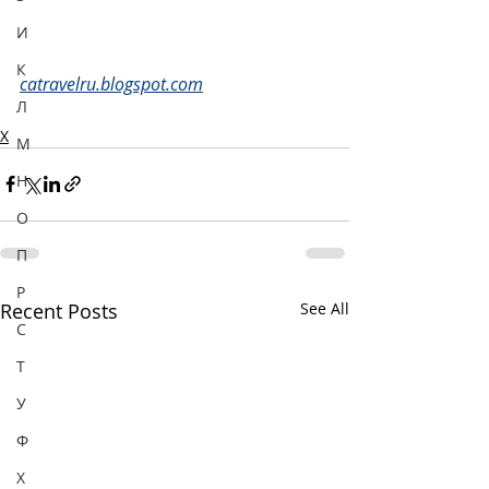
И
К
catravelru.blogspot.com
Л
Х
М
Н
О
П
Р
Recent Posts
See All
С
Т
У
Ф
Х