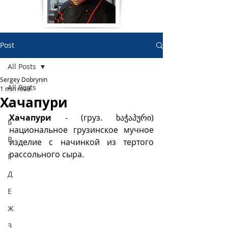
Post
All Posts
Sergey Dobrynin
All Posts
1 min read
Хачапури
А
Хачапури
 - (груз. ხაჭაპური) 
Б
национальное грузинское мучное 
В
изделие с начинкой из тертого 
рассольного сыра. 
Г
Д
Е
Ж
З