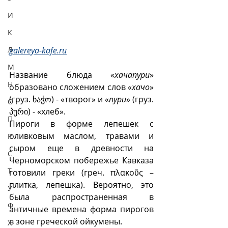
И
К
Л
galereya-kafe.ru
М
Название блюда «
хачапури
» 
Н
образовано сложением слов «
хачо
» 
(груз. ხაჭო) - «творог» и «
пури
» (груз. 
О
პური) - «хлеб».
П
Пироги в форме лепешек с 
оливковым маслом, травами и 
Р
сыром еще в древности на 
С
Черноморском побережье Кавказа 
Т
готовили греки (греч. πλακοῦς – 
плитка, лепешка). Вероятно, это 
У
была распространенная в 
Ф
античные времена форма пирогов 
в зоне греческой ойкумены.
Х