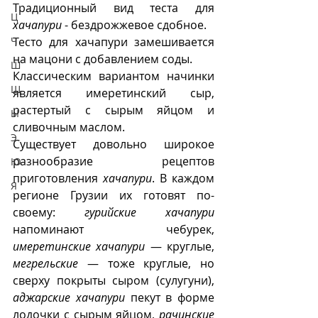
Традиционный вид теста для 
Ц
хачапури
 - бездрожжевое сдобное. 
Ч
Тесто для хачапури замешивается 
на мацони с добавлением соды.
Ш
Классическим вариантом начинки 
Щ
является имеретинский сыр, 
растертый с сырым яйцом и 
Ы
сливочным маслом.   
Э
Существует довольно широкое 
разнообразие рецептов 
Ю
приготовления 
хачапури
. В каждом 
Я
регионе Грузии их готовят по-
своему: 
гурийские хачапури
напоминают чебурек, 
имеретинские хачапури
 — круглые, 
мегрельские
 — тоже круглые, но 
сверху покрыты сыром (сулугуни), 
аджарские хачапури
 пекут в форме 
лодочки с сырым яйцом, 
рачинские 