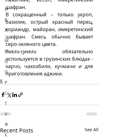
шафран.
И
В сокращенный – только укроп, 
К
базилик, острый красный перец, 
кориандр, майоран, имеретинский 
Л
шафран. Смесь обычно бывает 
М
серо-зеленого цвета. 
Н
Хмели-сунели
 обязательно 
используется в грузинских блюдах - 
О
харчо, чахохбили, кучмачи и для 
П
приготовления аджики. 
Х
Р
С
Т
У
Ф
Recent Posts
See All
Х