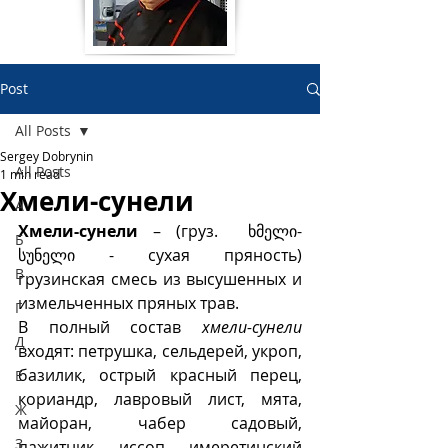
Post
All Posts
Sergey Dobrynin
All Posts
1 min read
Хмели-сунели
А
Хмели-сунели
 – (груз. 
ხმელი-
Б
სუნელი - сухая пряность) 
В
грузинская смесь из высушенных и 
измельченных пряных трав. 
Г
В полный состав 
хмели-сунели
Д
входят: петрушка, сельдерей, укроп, 
базилик, острый красный перец, 
Е
кориандр, лавровый лист, мята, 
Ж
майоран, чабер садовый, 
З
пажитник, иссоп, имеретинский 