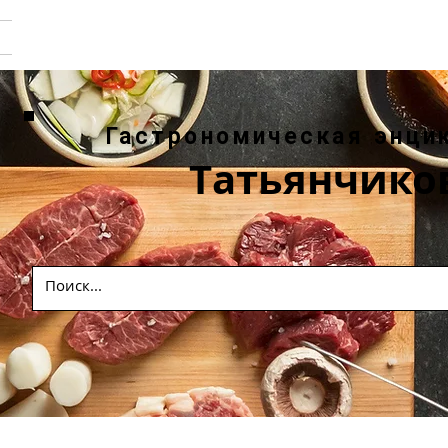
Гастрономическая энци
Татьянчико