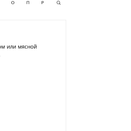
О
П
Р
ом или мясной 
 