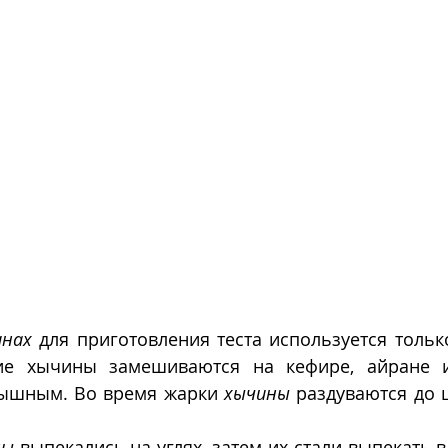
инах
 для приготовления теста используется только
кие хычины замешиваются на кефире, айране и
пышным. Во время жарки 
хычины
 раздуваются до 
ны
 выпекались на углях, затем их стали выпекать в 