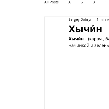
All Posts
А
Б
В
Г
Sergey Dobrynin
1 min 
С
Т
У
Ф
Х
Хычи́н
Хычи́н
 - (карач., б
начинкой и зелень