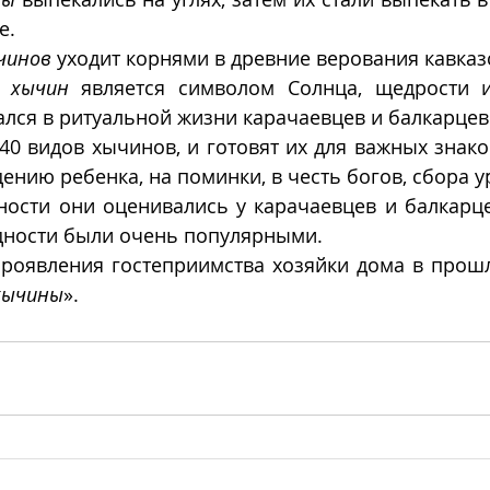
е. 
чинов
 уходит корнями в древние верования кавказ
 
хычин
 является символом Солнца, щедрости и
лся в ритуальной жизни карачаевцев и балкарцев
40 видов хычинов, и готовят их для важных знако
ению ребенка, на поминки, в честь богов, сбора ур
ости они оценивались у карачаевцев и балкарцев
дности были очень популярными. 
оявления гостеприимства хозяйки дома в прошл
хычины
». 