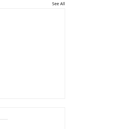
See All
пи-ауэр
и-ауэр – (англ. happy hour
астливый час)