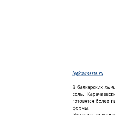
legkovmeste.ru
В балкарских 
хыч
соль. Карачаевс
готовятся более 
формы.
Изначально 
хычи