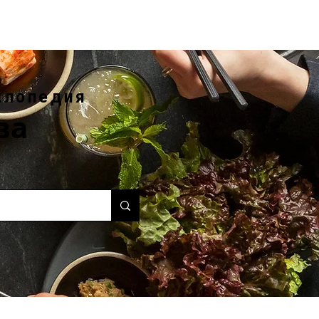
клопедия
ва