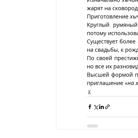
жарят на сковород
Приготовление 
хы
Круглый румяный
потому использова
Существует более 
на свадьбы, к рожд
По своей престижн
но все их разнови
Высшей формой пр
приглашение «
на 
Х