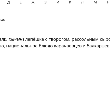
Д
Е
Ж
З
И
К
Л
М
Н
read
Ц
Ч
Ш
Щ
Ы
Э
Ю
Я
алк. 
хычын
) лепёшка с творогом, рассольным сыр
ю, национальное блюдо карачаевцев и балкарцев.