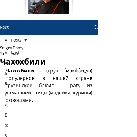
Post
All Posts
Sergey Dobrynin
All Posts
1 min read
Чахохбили
А
Чахохбили 
- (груз. ჩახოხბილი) 
Б
популярное в нашей стране 
В
грузинское блюдо – рагу из 
домашней птицы (индейки, курицы) 
Г
с овощами. 
Д
Е
Ж
З