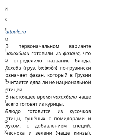
И
К
Л
attuale.ru
М
В первоначальном варианте 
Н
чахохбили
 готовили из 
фазана
, что 
и определило название блюда. 
О
Хохоби
 (груз. ხოხობი) по-грузински 
П
означает фазан, который в Грузии 
Р
считается едва ли не национальной 
птицей.  
С
В настоящее время 
чахохбили
 чаще 
Т
всего готовят из курицы. 
Блюдо готовится из кусочков 
У
птицы, тушёных с помидорами и 
Ф
луком, с добавлением специй, 
Х
чеснока и зелени (чаще кинзы). 