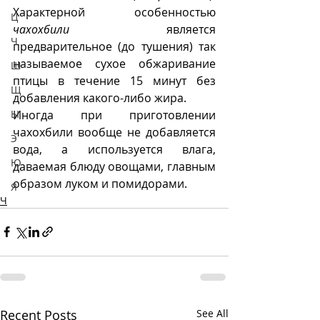
Характерной особенностью 
Ц
чахохбили
 является 
Ч
предварительное (до тушения) так 
называемое сухое обжаривание 
Ш
птицы в течение 15 минут без 
Щ
добавления какого-либо жира.
Иногда при приготовлении 
Ы
чахохбили вообще не добавляется 
Э
вода, а используется влага, 
Ю
даваемая блюду овощами, главным 
образом луком и помидорами. 
Я
Ч
Recent Posts
See All