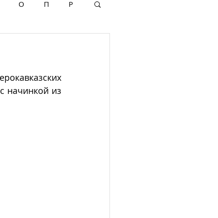
О
П
Р
рокавказских 
с начинкой из 