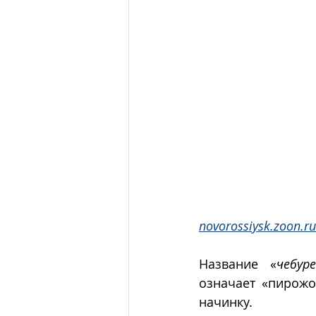
novorossiysk.zoon.ru
Название «
чебур
означает «пирожо
начинку.  