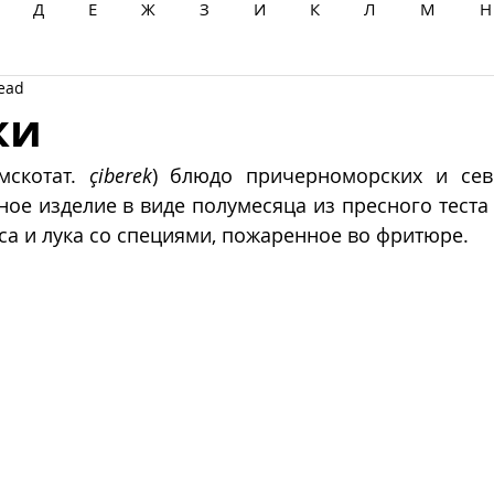
Д
Е
Ж
З
И
К
Л
М
Н
read
Ц
Ч
Ш
Щ
Ы
Э
Ю
Я
ки
мскотат. 
çiberek
) блюдо причерноморских и севе
ное изделие в виде полумесяца из пресного теста 
а и лука со специями, пожаренное во фритюре. 