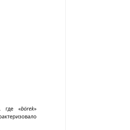
, где «
börek
» 
актеризовало 