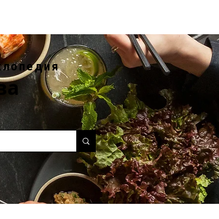
клопедия
ва