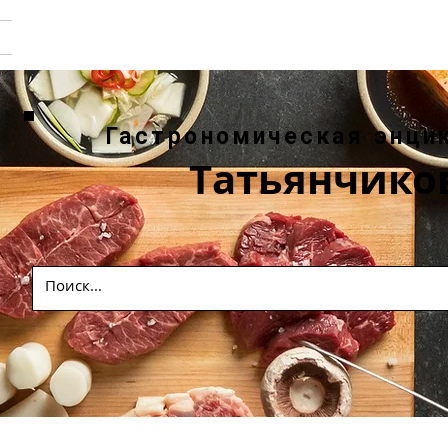
Гастрономическая энци
Татьянчико