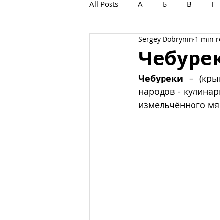
All Posts
А
Б
В
Г
Sergey Dobrynin
1 min 
С
Т
У
Ф
Х
Чебуре
Чебуреки
 – (кры
народов - кулинар
измельчённого мяс