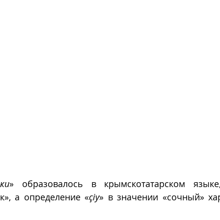
еки
» образовалось в крымскотатарском языке
к», а определение «
çiy
» в значении «сочный» хар