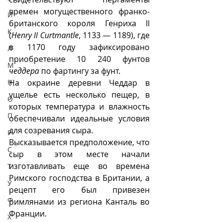
времен могущественного франко-
И
британского короля Генриха II 
К
(
Henry II Curtmantle
, 1133 — 1189), где 
в 1170 году зафиксировано 
Л
приобретение 10 240 фунтов 
М
чеддера
 по фартингу за фунт. 
Н
На окраине деревни Чеддар в 
ущелье есть несколько пещер, в 
О
которых температура и влажность 
П
обеспечивали идеальные условия 
для созревания сыра.  
Р
Высказывается предположение, что 
С
сыр в этом месте начали 
изготавливать еще во времена 
Т
Римского господства в Британии, а 
У
рецепт его был привезен 
Ф
римлянами из региона Канталь во 
Франции.
Х