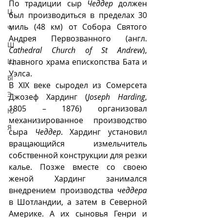
По традиции сыр 
Чеддер
 должен 
Ц
был производиться в пределах 30 
миль (48 км) от Собора Святого 
Ч
Андрея Первозванного (англ. 
Ш
Cathedral Church of St Andrew
), 
Щ
главного храма епископства Бата и 
Уэлса. 
Ы
В XIX веке сыродел из Сомерсета 
Э
Джозеф Хардинг (
Joseph Harding
, 
1805 – 1876) организовал 
Ю
механизированное производство 
Я
сыра 
Чеддер
. Хардинг установил 
вращающийся измельчитель 
собственной конструкции для резки 
калье. Позже вместе со своею 
женой Хардинг занимался 
внедрением производства 
чеддера
в Шотландии, а затем в Северной 
Америке. А их сыновья Генри и 