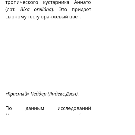
тропического кустарника Аннато 
(лат. 
Bíxa orellána
). Это придает 
сырному тесту оранжевый цвет.
«Красный» Чеддер (Яндекс.Дзен).
По данным исследований 
Министерства сельского хозяйства 
США, сыр 
чеддер
 - самый 
распространенный в мире сорт 