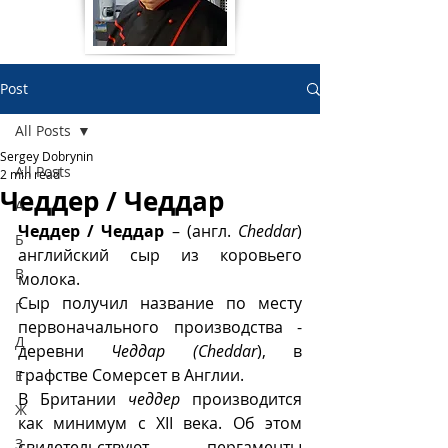
Post
All Posts
Sergey Dobrynin
All Posts
2 min read
Чеддер / Чеддар
А
Чеддер / Чеддар
 – (англ. 
Cheddar
) 
Б
английский сыр из коровьего 
В
молока. 
Сыр получил название по месту 
Г
первоначального производства - 
Д
деревни 
Чеддар (Cheddar
), в 
графстве Сомерсет в Англии. 
Е
В Британии 
чеддер
 производится 
Ж
как минимум с XII века. Об этом 
З
свидетельствуют пергаменты 