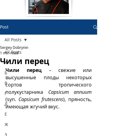
Post
All Posts
Sergey Dobrynin
All Posts
1 min read
Чили перец
А
Чили перец
 – свежие или 
Б
высушенные плоды некоторых 
В
сортов тропического 
полукустарника 
Capsicum annuum
Г
(syn. 
Capsicum frutescens
), пряность, 
Д
имеющая жгучий вкус.
Е
Ж
З