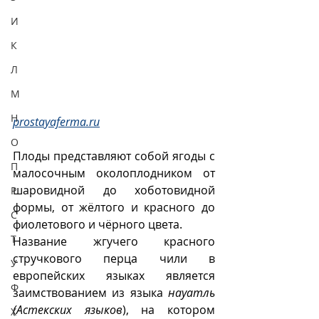
И
К
Л
М
Н
prostayaferma.ru
О
Плоды представляют собой ягоды с 
П
малосочным околоплодником от 
шаровидной до хоботовидной 
Р
формы, от жёлтого и красного до 
С
фиолетового и чёрного цвета.
Т
Название жгучего красного 
стручкового перца чили в 
У
европейских языках является 
Ф
заимствованием из языка 
науатль 
(Астекских языков
), на котором 
Х