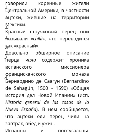
говорили коренные жители 
Ц
Центральной Америки, в частности 
Ч
ацтеки, жившие на территории 
Мексики.
Ш
Красный стручковый перец они 
Щ
называли «
chīlli
», что переводится 
как «красный».
Ы
Довольно обширное описание 
Э
перца 
чили
 содержит хроника 
испанского миссионера 
Ю
францисканского монаха 
Я
Бернардино де Саагун (Bernardino 
de Sahagún, 1500 - 1590) «Общая 
история дел Новой Ипании» (исп. 
Historia general de las cosas de la 
Nueva España
). В нем сообщается, 
что ацтеки ели перец чили на 
завтрак, обед и ужин.
Испанцы и португальцы, 