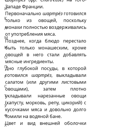
Западе Франции. 
И
Первоначально 
шартрëз
 готовился 
К
только из овощей, поскольку 
монахи полностью воздерживались 
Л
от употребления мяса.
М
Позднее, когда блюдо перестало 
Н
быть только монашеским, кроме 
овощей в него стали добавлять 
О
мясные ингредиенты. 
П
Дно глубокой посуды, в которой 
готовился 
шартрëз
, выкладывали 
Р
салатом (или другими листовыми 
С
овощами), затем плотно 
укладывали нарезанные овощи 
Т
(капусту, морковь, репу, цикорий) с 
У
кусочками мяса и довольно долго 
Ф
томили на водяной бане. 
Цвет и вид внешней оболочки 
Х