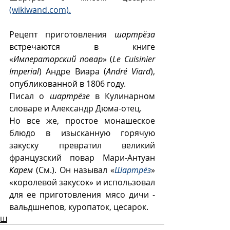
(wikiwand.com).
Рецепт приготовления 
шартрëза
встречаются в книге 
«
Императорский повар
» (
Le Cuisinier 
Imperial
) Андре Виара (
André Viard
), 
опубликованной в 1806 году.
Писал о 
шартрëзе
 в Кулинарном 
словаре и Александр Дюма-отец.
Но все же, простое монашеское 
блюдо в изысканную горячую 
закуску превратил великий 
французский повар Мари-Антуан 
Карем
 (См.). Он называл «
Шартрëз
» 
«королевой закусок» и использовал 
для ее приготовления мясо дичи - 
вальдшнепов, куропаток, цесарок. 
Ш