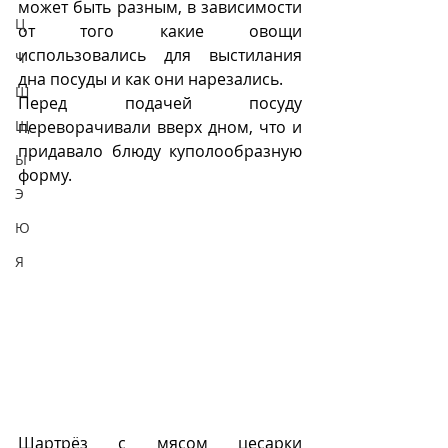
может быть разным, в зависимости 
Ц
от того какие овощи 
использовались для выстилания 
Ч
дна посуды и как они нарезались. 
Ш
Перед подачей посуду 
Щ
переворачивали вверх дном, что и 
придавало блюду куполообразную 
Ы
форму. 
Э
Ю
Я
Шартрëз с мясом цесарки 