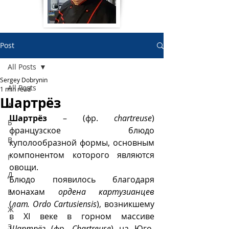
Post
All Posts
Sergey Dobrynin
All Posts
1 min read
Шартрëз
А
Шартрëз
 – (фр. 
chartreuse
) 
Б
французское блюдо 
В
куполообразной формы, основным 
компонентом которого являются 
Г
овощи. 
Д
Блюдо появилось благодаря 
монахам 
ордена картузианцев
Е
(
лат. Ordo Cartusiensis
), возникшему 
Ж
в XI веке в горном массиве 
З
Шартрëз
 (фр. 
Chartreuse
) на Юго-