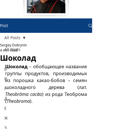
Post
All Posts
Sergey Dobrynin
All Posts
4 min read
Шоколад
А
Шоколад 
– обобщающее название 
Б
группы продуктов, производимых 
В
из порошка какао-бобов – семян 
шоколадного дерева (лат. 
Г
Theobrōma cacāo
) из рода Теоброма 
Д
(
Theobroma
). 
Е
Ж
З