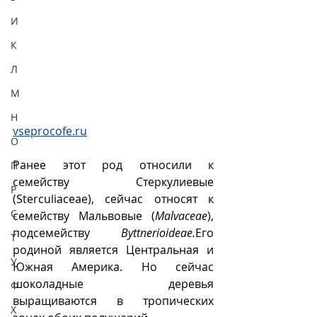
И
К
Л
М
Н
vseprocofe.ru
О
Ранее этот род относили к 
П
семейству Стеркулиевые 
Р
(Sterculiaceae), сейчас относят к 
С
семейству Мальвовые (
Malvaceae
), 
подсемейству 
Byttnerioideae.
Его 
Т
родиной является Центральная и 
У
Южная Америка. Но сейчас 
шоколадные деревья 
Ф
выращиваются в тропических 
Х