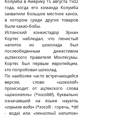
Колумба в Америку 15 августа 1502 
года, когда его команда Колумба 
захватили большое местное каноэ, 
в котором среди других товаров 
были какао-бобы.  
Испанский конкистадор Эрнан 
Кортес наблюдал, что пенистый 
напиток из шоколада был 
послеобеденным дижестивом 
ацтекского правителя Монтесумы. 
Кортес был первым европейцем, 
кто попробовал шоколад.
По наиболее часто встречающейся 
версии, слово «
шоколад
» 
происходит от ацтекского слова 
«
щоколатль
» (*
xocolātl
), буквально 
означавший на языке науатль 
«
горькая вода
» (*
xocolli
 - горечь, *
ātl
- вода) или «
пенистый напиток
» 