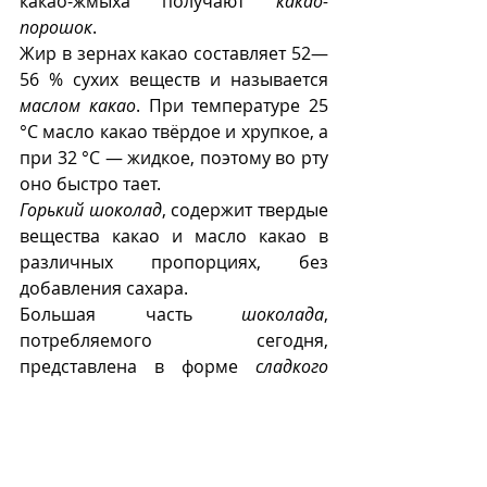
какао-жмыха получают 
какао-
порошок
. 
Жир в зернах какао составляет 52—
56 % сухих веществ и называется 
маслом какао
. При температуре 25 
°С масло какао твёрдое и хрупкое, а 
при 32 °С — жидкое, поэтому во рту 
оно быстро тает. 
Горький шоколад
, содержит твердые 
вещества какао и масло какао в 
различных пропорциях, без 
добавления сахара.
Большая часть 
шоколада
, 
потребляемого сегодня, 
представлена в форме 
сладкого 
шоколада
 - комбинации твердых 
веществ какао, какао-масла, 
добавленных растительных масел и 
сахара.