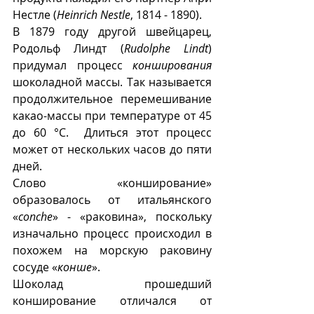
Нестле (
Heinrich Nestle
, 1814 - 1890). 
В 1879 году другой швейцарец, 
Родольф Линдт (
Rudolphe Lindt
) 
придумал процесс 
конширования
шоколадной массы. Так называется 
продолжительное перемешивание 
какао-массы при температуре от 45 
до 60 °C.  Длиться этот процесс 
может от нескольких часов до пяти 
дней.
Слово «конширование» 
образовалось от итальянского 
«
conche
» - «раковина», поскольку 
изначально процесс происходил в 
похожем на морскую раковину 
сосуде «
конше
». 
Шоколад прошедший 
конширование отличался от 