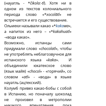
(науатль - *
čikola:-tl
). Хотя ни в 
одном из текстов колониального 
периода слово «*
xocolātl
» не 
встречается и его существование. 
Ольмеки называли какао «*
kaka
wa
», 
а напиток из него – «*
kakahuatl
» 
-«вода какао».
Возможно, испанцы сами 
придумали слово «
chocolatl
», чтобы 
не употреблять неблагозвучное для 
испанского языка «
kaka
».  И 
объединили юкатекское слово 
(язык майя) «
chocol
» - «горячий», со 
словом «
atl
» - «вода» в языке 
науатль (ацтекский).  
Колумб привез какао-бобы с собой 
в Испанию, но поначалу шоколад 
не произвел в метрополии 
никакого впечатления, пока 