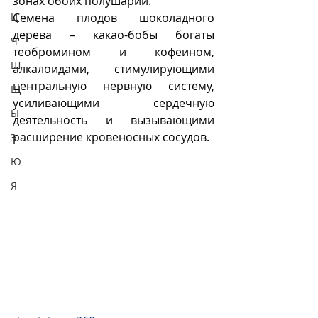
зонах обоих полушарий.
Семена плодов шоколадного 
Ц
дерева – какао-бобы богаты 
Ч
теобромином и кофеином, 
Ш
алкалоидами, стимулирующими 
центральную нервную систему, 
Щ
усиливающими сердечную 
Ы
деятельность и вызывающими 
расширение кровеносных сосудов.
Э
Ю
Я