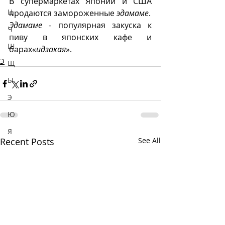
В супермаркетах Японии и США 
Ц
продаются замороженные 
эдамаме
. 
Эдамаме
 - популярная закуска к 
Ч
пиву в японских кафе и 
Ш
барах«
идзакая
».
Э
Щ
Ы
Э
Ю
Я
Recent Posts
See All