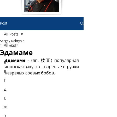
Post
All Posts
Sergey Dobrynin
All Posts
1 min read
Эдамаме
А
Эдамаме
 – (яп. 枝豆) популярная 
Б
японская закуска – вареные стручки 
В
незрелых соевых бобов. 
Г
Д
Е
Ж
З