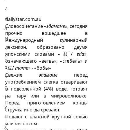
И
К
dailystar.com.au
Словосочетание «
эдамаме
», сегодня 
Л
прочно вошедшее в 
М
международный кулинарный 
лексикон, образовано двумя 
Н
японскими словами «枝/ 
eda
», 
О
означающего «ветвь», «стебель» и 
«豆/ 
mame
» - «бобы»
П
Свежие 
эдамаме
 перед 
Р
употреблением слегка отваривают 
С
в подсоленной (4%) воде, готовят 
на пару или в микроволновке.  
Т
Перед приготовлением концы 
У
стручка иногда срезают. 
Подают с влажной крупной солью 
Ф
или чесноком. 
Х