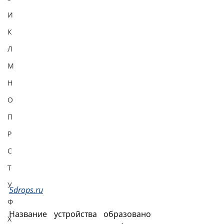
И
К
Л
М
Н
О
П
Р
С
Т
У
5drops.ru
Ф
Название устройства образовано 
Х