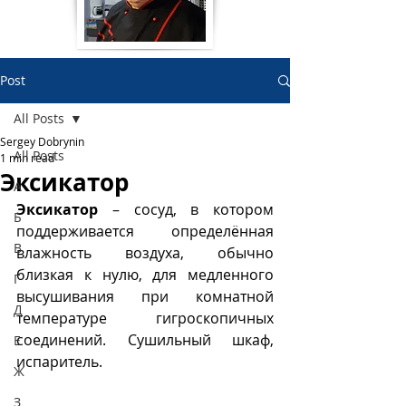
Post
All Posts
Sergey Dobrynin
All Posts
1 min read
Эксикатор
А
Эксикатор
 – сосуд, в котором 
Б
поддерживается определённая 
В
влажность воздуха, обычно 
близкая к нулю, для медленного 
Г
высушивания при комнатной 
Д
температуре гигроскопичных 
соединений. Сушильный шкаф, 
Е
испаритель. 
Ж
З