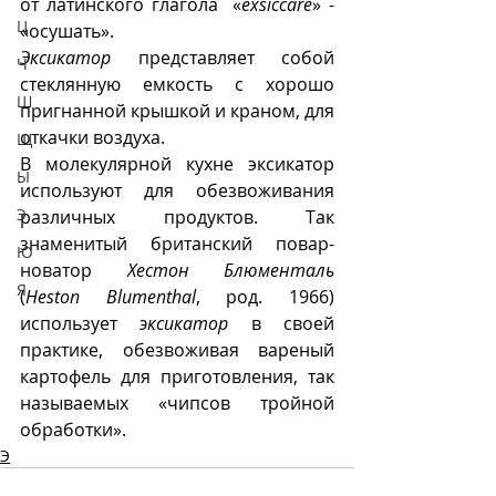
от латинского глагола  «
exsiccare
» - 
Ц
«осушать».
Эксикатор
 представляет собой 
Ч
стеклянную емкость с хорошо 
Ш
пригнанной крышкой и краном, для 
откачки воздуха. 
Щ
В молекулярной кухне эксикатор 
Ы
используют для обезвоживания 
Э
различных продуктов. Так 
знаменитый британский повар-
Ю
новатор 
Хестон Блюменталь
Я
(
Heston Blumenthal
, род. 1966) 
использует 
эксикатор
 в своей 
практике, обезвоживая вареный 
картофель для приготовления, так 
называемых «чипсов тройной 
обработки».
Э