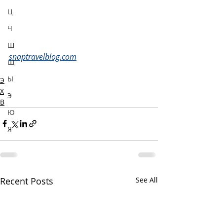
Ц
Ч
Ш
snaptravelblog.com
Щ
Ы
Э
Х
Э
В
Ю
Я
Recent Posts
See All