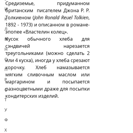
Средиземье, придуманном  
И
британским  писателем Джона Р. Р. 
Толкиеном (
John Ronald Reuel Tolkien
, 
К
1892 - 1973) и описанном в романе-
Л
эпопее «Властелин колец». 
Кусок обычного хлеба для 
М
сэндвичей нарезается 
Н
треугольниками (можно сделать 2 
О
или 4 куска), иногда у хлеба срезают 
корочку. Хлеб намазывается 
П
мягким сливочным маслом или 
Р
маргарином и посыпается 
разноцветными драже для посыпки 
С
кондитерских изделий. 
Т
У
Ф
Х