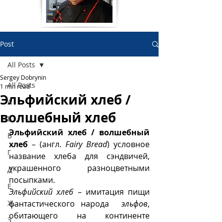
Post
All Posts
Sergey Dobrynin
All Posts
1 min read
Эльфийский хлеб /
А
волшебный хлеб
Б
Эльфийский хлеб / волшебный 
В
хлеб
 – (англ. 
Fairy Bread
) условное 
Г
название хлеба для сэндвичей, 
украшенного разноцветными 
Д
посыпками. 
Е
Эльфийский хлеб
 – имитация пищи 
Ж
фантастического народа  
эльфов
,  
обитающего на континенте 
З