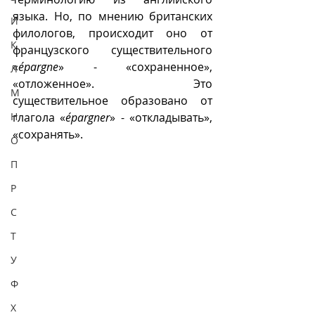
языка. Но, по мнению британских 
И
филологов, происходит оно от 
К
французского существительного 
«
épargne
» - «сохраненное», 
Л
«отложенное». Это 
М
существительное образовано от 
Н
глагола «
épargner
» - «откладывать», 
«сохранять».
О
П
Р
С
Т
У
Ф
Х