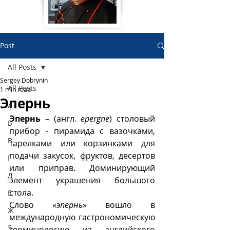
Post
All Posts
Sergey Dobrynin
All Posts
1 min read
Эпернь
А
Эпернь
 – (англ. 
epergne
) столовый 
Б
прибор - пирамида с вазочками, 
В
тарелками или корзинками для 
подачи закусок, фруктов, десертов 
Г
или приправ. Доминирующий 
Д
элемент украшения большого 
стола. 
Е
Слово «
эпернь
» вошло в 
Ж
международную гастрономическую 
З
терминологию из английского 