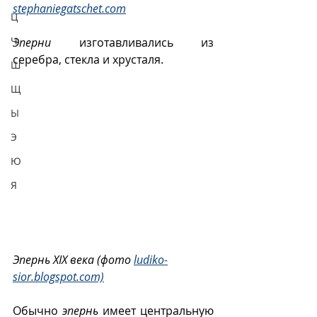
stephaniegatschet.com
Ц
Ч
Эперни
 изготавливались из 
серебра, стекла и хрусталя. 
Ш
Щ
Ы
Э
Ю
Я
Эпернь XIX века (фото 
ludiko-
sior.blogspot.com)
Обычно 
эпернь
 имеет центральную 