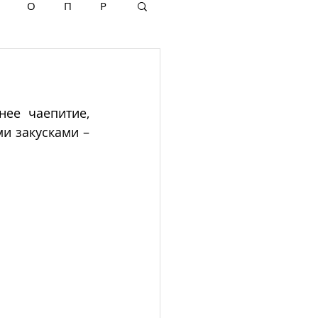
О
П
Р
ее чаепитие, 
фактически завтрак,  во время которого пьют чай с многочисленными закусками – 