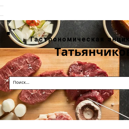
Гастрономическая энци
Татьянчико