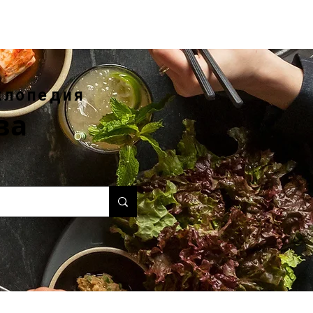
клопедия
ва