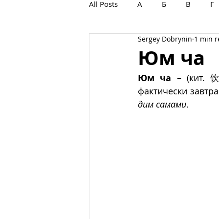
All Posts
А
Б
В
Г
Sergey Dobrynin
1 min 
С
Т
У
Ф
Х
Юм ча
Юм ча
 – (кит. 
дим самами
.