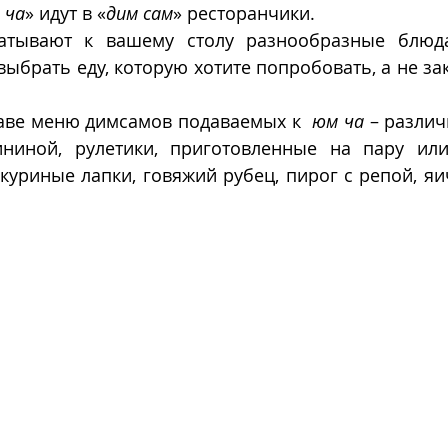
 ча
» идут в «
дим сам
» ресторанчики.
атывают к вашему столу разнообразные блюда 
выбрать еду, которую хотите попробовать, а не зак
аве меню димсамов подаваемых к  
юм ча
 – разли
ининой, рулетики, приготовленные на пару ил
 куриные лапки, говяжий рубец, пирог с репой, яи