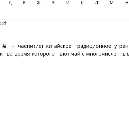
Д
Е
Ж
З
И
К
Л
М
Н
read
Ц
Ч
Ш
Щ
Ы
Э
Ю
Я
饮茶 – чаепитие) китайское традиционное утренн