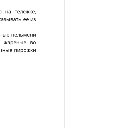
на тележке, 
азывать ее из 
чные пельмени 
и жареные во 
чные пирожки  