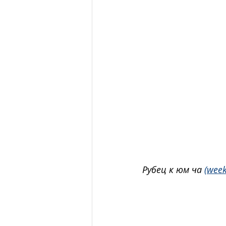
Рубец к юм ча 
(wee