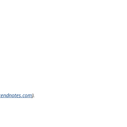
kendnotes.com
).