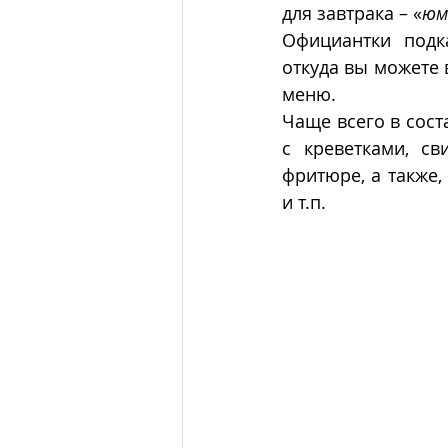
для завтрака – «
юм
Официантки подк
откуда вы можете 
меню.
Чаще всего в сост
с креветками, св
фритюре, а также,
и т.п.