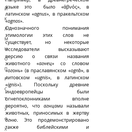
языке это  было «ἀβνός», в 
И
латинском «
agnus
», в пракельтском 
К
«
ognos
».
Однозначного понимания 
Л
этимологии этих слов не 
М
существует, но некоторые 
Н
исследователи высказывают 
версию о связи названия 
О
животного «
агнец
» со словом 
П
«
огонь
» (в праславянском «
ognb
», в 
литовском «
ugnis
», в латинском 
Р
«
ignis
»). Поскольку древние 
С
индоевропейцы были 
огнепоклонниками вполне 
Т
вероятно, что 
агнцами
 называли 
У
животных, приносимых в жертву 
Ф
огню
. Это продемонстрировано 
также библейскими и 
Х