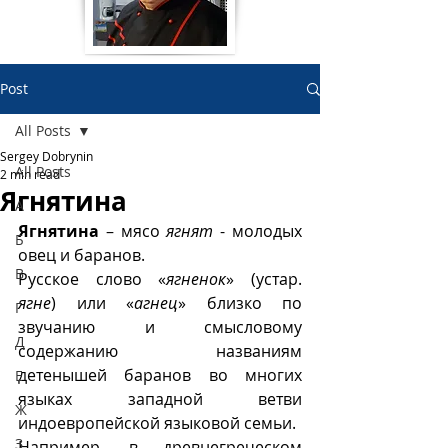
Post
All Posts
Sergey Dobrynin
All Posts
2 min read
Ягнятина
А
Ягнятина
 – мясо 
ягнят
 - молодых 
Б
овец и баранов. 
В
Русское слово «
ягненок
» (устар. 
ягне
) или «
агнец
» близко по 
Г
звучанию и смысловому 
Д
содержанию  названиям 
детенышей баранов во многих 
Е
языках западной ветви 
Ж
индоевропейской языковой семьи.
З
Например, в древнегреческом 