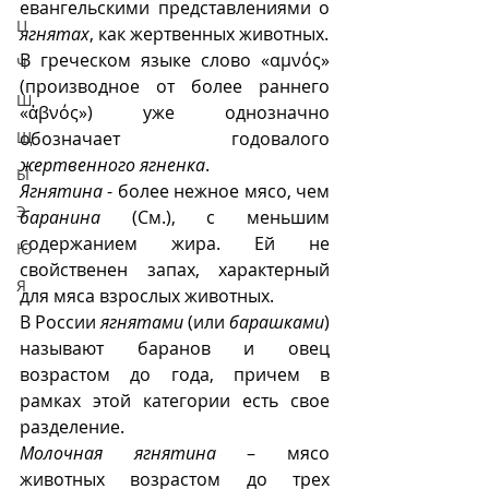
евангельскими представлениями о 
Ц
ягнятах
, как жертвенных животных.
В греческом языке слово «αμνός» 
Ч
(производное от более раннего 
Ш
«ἀβνός») уже однозначно 
Щ
обозначает  годовалого 
жертвенного ягненка
.
Ы
Ягнятина
 - более нежное мясо, чем 
Э
баранина
 (См.), с меньшим 
содержанием жира. Ей не 
Ю
свойственен запах, характерный 
Я
для мяса взрослых животных. 
В России 
ягнятами
 (или 
барашками
) 
называют баранов и овец 
возрастом до года, причем в 
рамках этой категории есть свое 
разделение. 
Молочная ягнятина
 – мясо 
животных возрастом до трех 