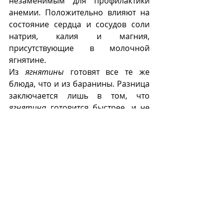
незаменимым для профилактики 
анемии. Положительно влияют на 
состояние сердца и сосудов соли 
натрия, калия и магния, 
присутствующие в молочной 
ягнятине. 
Из 
ягнятины
 готовят все те же 
блюда, что и из баранины. Разница 
заключается лишь в том, что 
ягнятина
 готовится быстрее, и не 
требует маринования. Если ее все 
же маринуют перед 
приготовлением, то используют 
молочные продукты -  сливки, 
молоко, йогурт, с добавлением 
соли и небольшого количества 
специй. Как и мясо взрослых 
баранов, молочную ягнятину 
выгодно дополняет розмарин, 