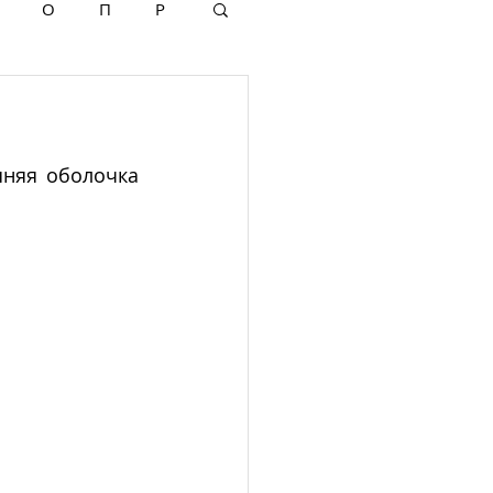
О
П
Р
няя обо­лочка 