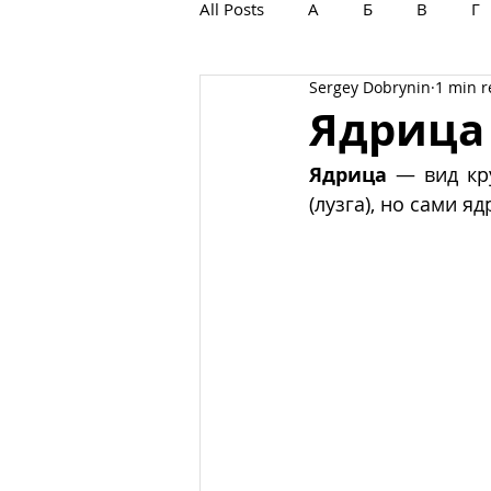
All Posts
А
Б
В
Г
Sergey Dobrynin
1 min 
С
Т
У
Ф
Х
Ядрица
Ядрица 
— вид кру
(лузга), но сами я