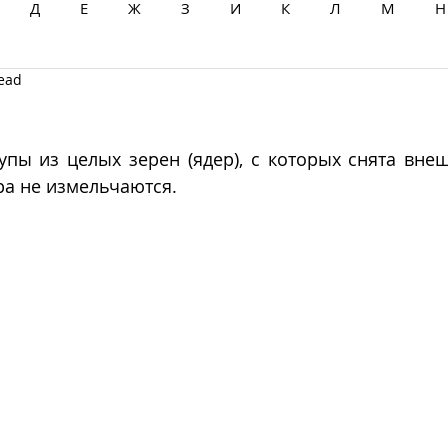
Д
Е
Ж
З
И
К
Л
М
Н
read
Ц
Ч
Ш
Щ
Ы
Э
Ю
Я
пы из целых зерен (ядер), с которых снята внеш
дра не измельчаются. 