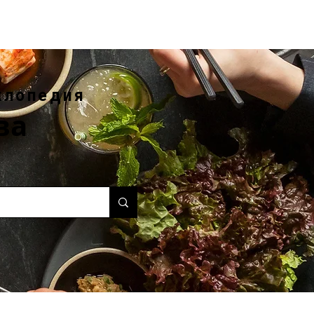
клопедия
ва