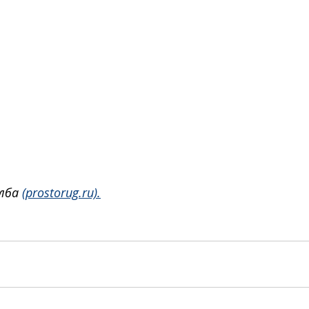
лба 
(prostorug.ru).