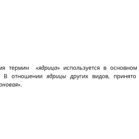
мя термин  «
ядрица
» используется в основном
. В отношении 
ядрицы
 других видов, принято 
рновая
».