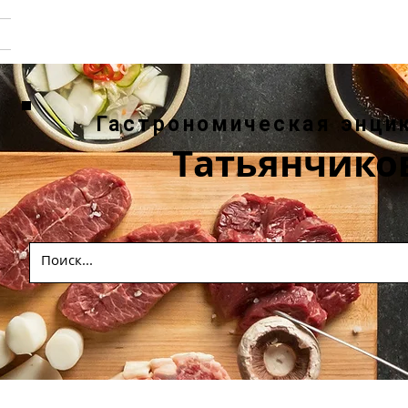
Гастрономическая энци
Татьянчико