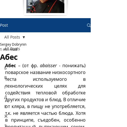
Post
All Posts
Sergey Dobrynin
All Posts
1 min read
Абес
А
Абес 
– (от фр. 
abaisser
 - понижать) 
Б
поварское название низкосортного 
В
теста используемого в 
технологических целях для 
Г
содействия тепловой обработке 
Д
других продуктов и блюд. В отличие 
от кляра, в пищу не употребляется, 
Е
т.к. не является частью блюда. Хотя 
Ж
в принципе, съедобен, особенно 
З
пропитанный вытекающим соком, 