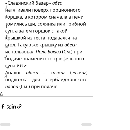
«Славянский базар» 
абес
Ц
натягивали поверх порционного 
горшка, в котором сначала в печи 
Ч
томились щи, солянка или грибной 
Ш
суп, а затем горшок с такой 
Щ
крышкой из теста подавался на 
стол. Такую же крышку из 
абеса
Ы
использовал 
Поль Бокюз
 (См.) при 
Э
подаче знаменитого трюфельного 
супа 
V.G.E.
Ю
Аналог 
абеса
 – 
казмаг
 (
газмаг
) 
Я
подложка для азербайджанского 
плова
 (См.) при подаче.
А