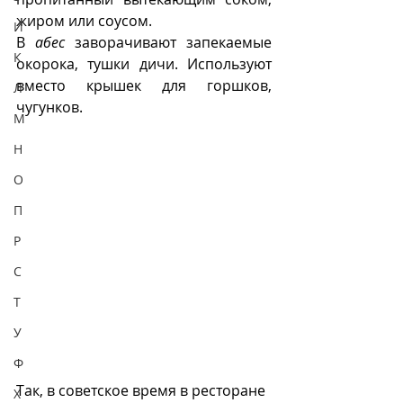
жиром или соусом.
И
В 
абес
 заворачивают запекаемые 
К
окорока, тушки дичи. Используют 
вместо крышек для горшков, 
Л
чугунков. 
М
Н
О
П
Р
С
Т
У
Ф
Так, в советское время в ресторане 
Х