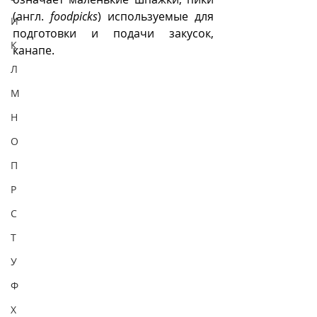
(англ. 
foodpicks
) используемые для 
И
подготовки и подачи закусок, 
К
канапе.
Л
М
Н
О
П
Р
С
Т
У
Ф
Х