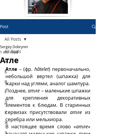
Post
All Posts
Sergey Dobrynin
All Posts
1 min read
Атле
А
Атле
 – (фр. 
hâtelet
) первоначально, 
Б
небольшой вертел (шпажка) для 
В
жарки над углями, аналог шампура. 
Позднее, 
атле
 – маленькие шпажки 
Г
для крепления декоративных 
Д
элементов к блюдам. В старинных 
сервизах присутствовали 
атле
 из 
Е
серебра или мельхиора.
Ж
В настоящее время слово «
атле
» 
З
означает маленькие шпажки, пики 