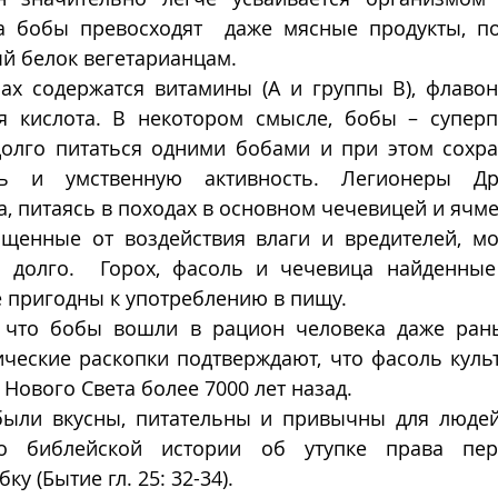
 бобы превосходят  даже мясные продукты, по
й белок вегетарианцам. 
ах содержатся витамины (А и группы В), флавоно
я кислота. В некотором смысле, бобы – суперп
олго питаться одними бобами и при этом сохра
ть и умственную активность. Легионеры Др
, питаясь в походах в основном чечевицей и ячм
щенные от воздействия влаги и вредителей, мог
 долго.  Горох, фасоль и чечевица найденные 
 пригодны к употреблению в пищу. 
, что бобы вошли в рацион человека даже ран
ические раскопки подтверждают, что фасоль куль
Нового Света более 7000 лет назад. 
ыли вкусны, питательны и привычны для людей 
 библейской истории об утупке права перв
у (Бытие гл. 25: 32-34). 