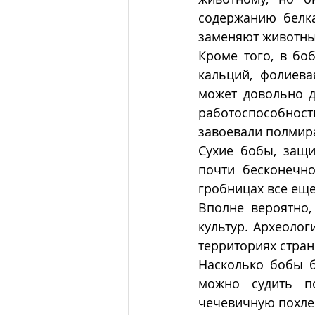
содержанию белка
заменяют животны
Кроме того, в боб
кальций, фолиева
может довольно д
работоспособнос
завоевали полмира
Сухие бобы, защи
почти бесконечно
гробницах все еще
Вполне вероятно
культур. Археолог
территориях стран 
Насколько бобы б
можно судить по
чечевичную похлебк