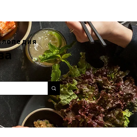
клопедия
ва