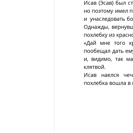
Исав (Эсав) был с
но поэтому имел п
и  унаследовать б
Однажды, вернувши
похлебку из красн
«Дай мне того кр
пообещал дать ему
и, видимо, так ма
клятвой.
Исав наелся чеч
похлебка вошла в