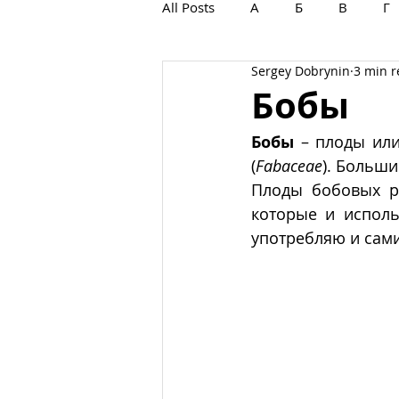
All Posts
А
Б
В
Г
Sergey Dobrynin
3 min 
С
Т
У
Ф
Х
Бобы
Бобы
 – плоды ил
(
Fabaceae
). Больш
Плоды бобовых ра
которые и исполь
употребляю и сами