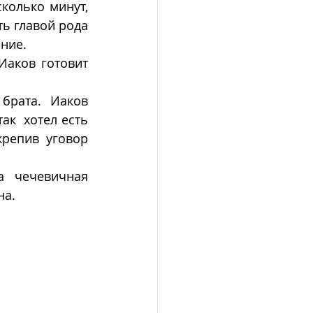
колько минут, 
ь главой рода 
ние. 
аков готовит 
брата. Иаков 
к  хотел есть 
репив уговор 
 чечевичная 
на.