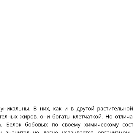
 уникальны. В них, как и в другой растительной
телных жиров, они богаты клетчаткой. Но отлича
а. Белок бобовых по своему химическому сост
н значительно легче усваивается организмом 