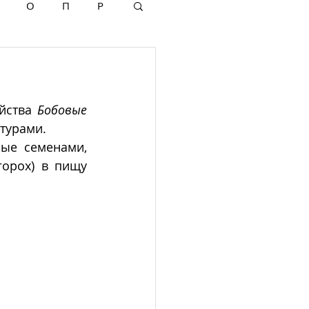
О
П
Р
йства 
Бобовые
турами. 
ые семенами, 
орох) в пищу 