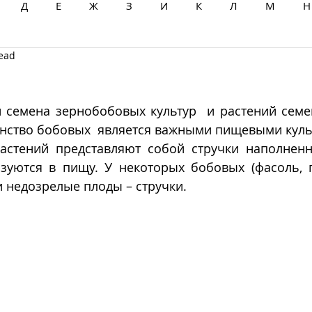
Д
Е
Ж
З
И
К
Л
М
Н
read
Ц
Ч
Ш
Щ
Ы
Э
Ю
Я
и семена зернобобовых культур  и растений семе
инство бобовых  является важными пищевыми куль
стений представляют собой стручки наполненн
зуются в пищу. У некоторых бобовых (фасоль, г
 недозрелые плоды – стручки.