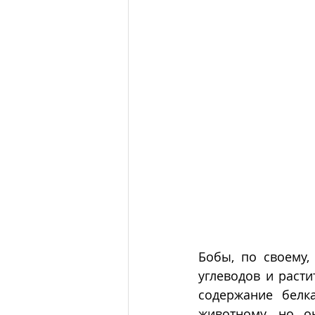
Бобы, по своему,
углеводов и расти
содержание белк
животному, но о