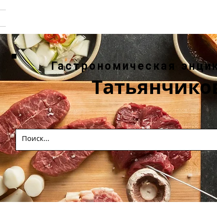
Гастрономическая энци
Татьянчико