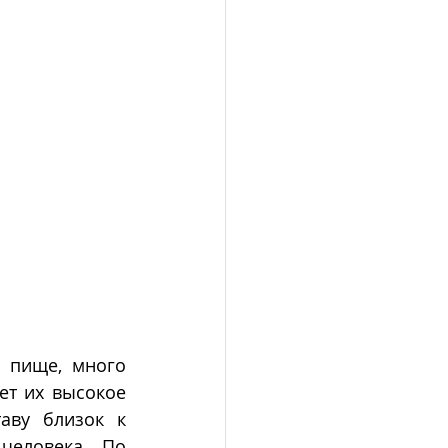
 пище, много 
ет их высокое 
аву близок к 
человека. По 