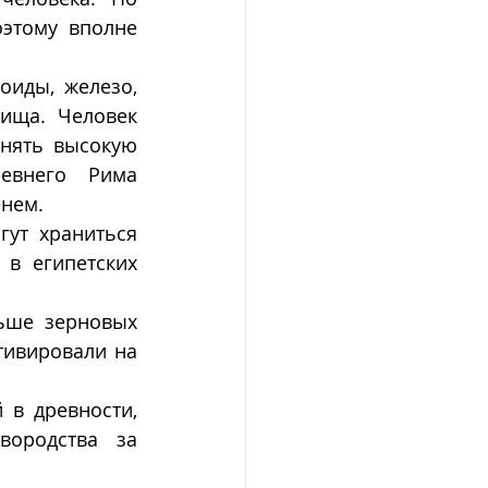
этому вполне 
иды, железо, 
ища. Человек 
нять высокую 
евнего Рима 
енем.
ут храниться 
в египетских 
ьше зерновых 
тивировали на 
в древности, 
ородства за 