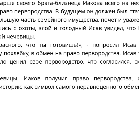
тарше своего брата-близнеца Иакова всего на нес
раво первородства. В будущем он должен был стат
ольшую часть семейного имущества, почет и уваже
сь с охоты, злой и голодный Исав увидел, что И
ой чечевицы.
асного, что ты готовишь!», - попросил Исав 
 похлебку, в обмен на право первородства. Исав та
ло ценил свое первородство, что согласился, ск
евицы, Иаков получил право первородства, а
 историю как символ самого неравноценного обме