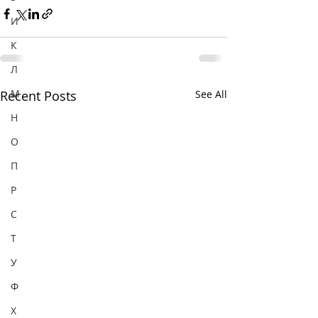
И
К
Л
М
Recent Posts
See All
Н
О
П
Р
С
Т
У
Ф
Х