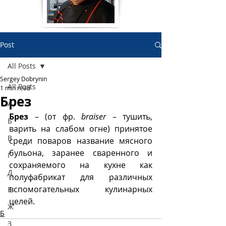
Post
All Posts
Sergey Dobrynin
All Posts
1 min read
Брез
А
Брез
 – (от фр. 
braiser
 – тушить, 
Б
варить на слабом огне) принятое 
В
среди поваров название мясного 
бульона, заранее сваренного и 
Г
сохраняемого на кухне как 
Д
полуфабрикат для различных 
вспомогательных кулинарных 
Е
целей.
Ж
Б
З