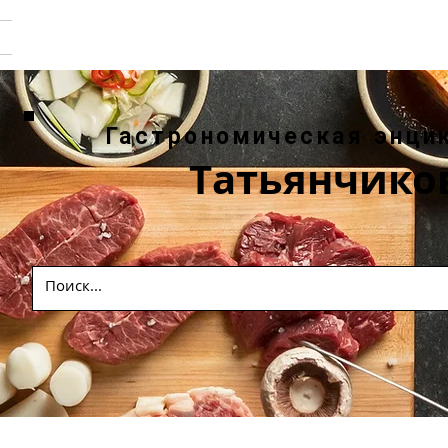
Гастрономическая энци
Татьянчико