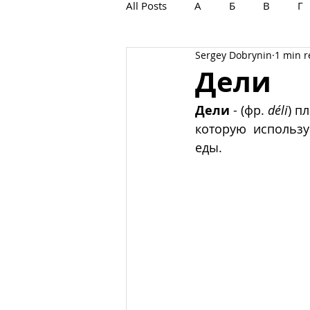
All Posts
А
Б
В
Г
Sergey Dobrynin
1 min 
С
Т
У
Ф
Х
Дели
Дели
 - (фр. 
déli
) п
которую использу
еды.