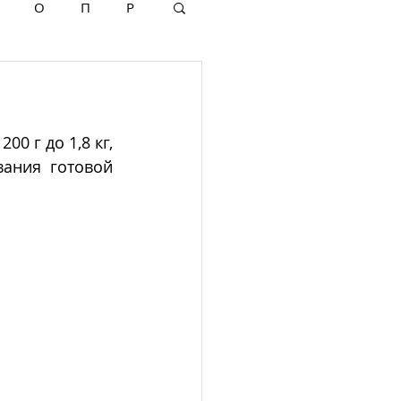
О
П
Р
0 г до 1,8 кг, 
ания готовой 