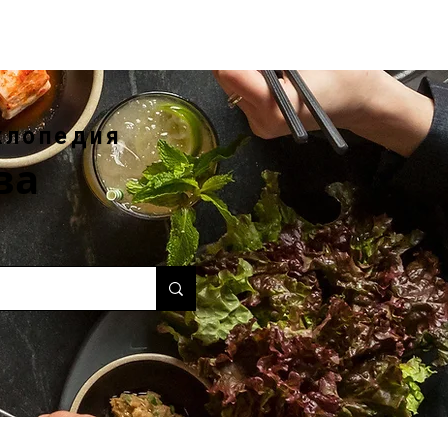
клопедия
ва