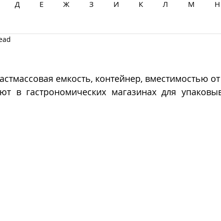
Д
Е
Ж
З
И
К
Л
М
Н
read
Ц
Ч
Ш
Щ
Ы
Э
Ю
Я
ластмассовая емкость, контейнер, вместимостью от 20
ют в гастрономических магазинах для упаковыв