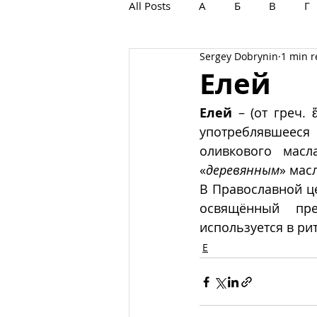
All Posts
А
Б
В
Г
Sergey Dobrynin
1 min 
С
Т
У
Ф
Х
Елей
Елей 
– (от греч.
употреблявшееся 
оливкового мас
«
деревянным
» мас
В Православной ц
освящённый  пре
используется в ри
Е