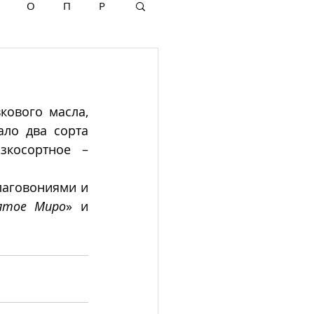
О
П
Р
кового масла, 
ло два сорта 
зкосортное – 
аговониями и 
ятое Миро
» и 