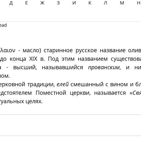
Д
Е
Ж
З
И
К
Л
М
Н
read
Ц
Ч
Ш
Щ
Ы
Э
Ю
Я
 ἔλαιον - масло) старинное русское название олив
до конца XIX в. Под этим названием существова
ла - высший, называвшийся 
прованским
, и ни
лом. 
ерковной традиции, 
елей
 смешанный с вином и бл
дстоятелем Поместной церкви, называется «
Св
туальных целях. 