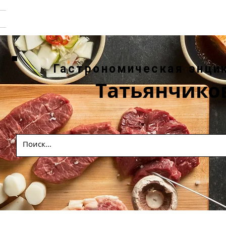
Гастрономическая энци
Татьянчико