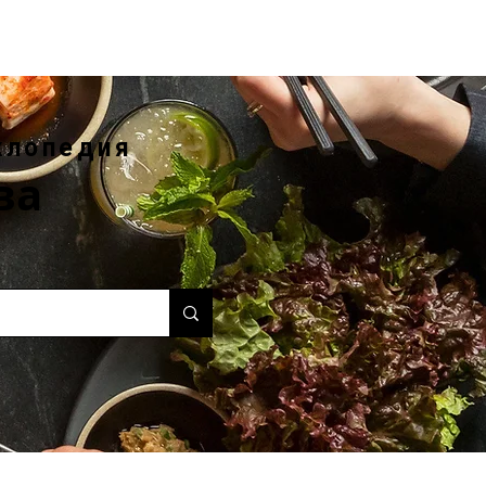
клопедия
ва