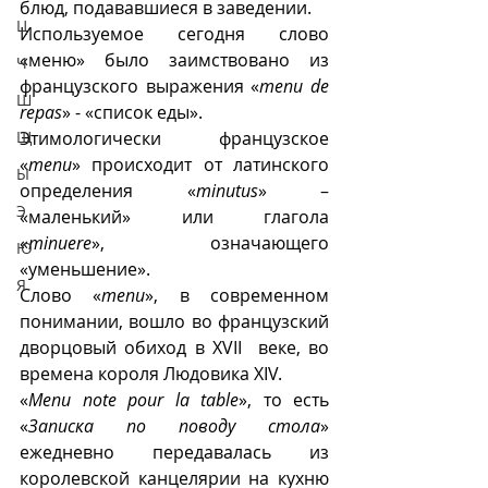
блюд, подававшиеся в заведении. 
Ц
Используемое сегодня слово 
«меню» было заимствовано из 
Ч
французского выражения «
menu de 
Ш
repas
» - «список еды». 
Щ
Этимологически французское  
«
menu
» происходит от латинского 
Ы
определения «
minutus
» – 
Э
«маленький» или глагола  
«
minuere
», означающего 
Ю
«уменьшение».
Я
Слово «
menu
», в современном 
понимании, вошло во французский  
дворцовый обиход в XVII  веке, во 
времена короля Людовика XIV. 
«
Menu note pour la table
», то есть 
«
Записка по поводу стола
» 
ежедневно передавалась из 
королевской канцелярии на кухню 