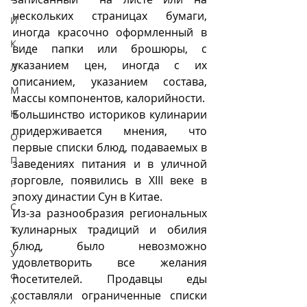
нескольких страницах бумаги, 
И
иногда красочно оформленный в 
К
виде папки или брошюры, с 
указанием цен, иногда с их 
Л
описанием, указанием состава, 
М
массы компонентов, калорийности. 
Н
Большинство историков кулинарии 
придерживается мнения, что 
О
первые списки блюд, подаваемых в 
П
заведениях питания и в уличной 
торговле, появились в XIII веке в 
Р
эпоху династии Сун в Китае. 
С
Из-за разнообразия региональных 
кулинарных традиций и обилия 
Т
блюд, было невозможно 
У
удовлетворить все желания 
Ф
посетителей. Продавцы еды 
составляли ограниченные списки 
Х