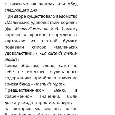
с заказами на завтрак или обед 
следующего дня.  
При дворе существовало ведомство 
«Маленьких удовольствий короля» 
(фр. 
Menus-Plaisirs du Roi
). Самому 
королю на красиво оформленных 
карточках из плотной бумаги 
подавали список «маленьких 
удовольствий» -  «
La carte de menus-
plaisirs
».
Таким образом, слово, само по 
себе не имевшее «кулинарного 
содержания» приобрело значение 
списка блюд – «
menu de repas
».   
Предшественником 
меню
, в 
современном значении, были 
доски у входа в трактир, таверну  –  
на которых указывалось, какое 
блюдо (чаще суп) подают сегодня в 