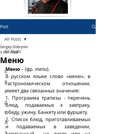
Post
All Posts
Sergey Dobrynin
All Posts
3 min read
Меню
А
Меню
 – (фр. 
menu
).  
Б
В русском языке слово «
меню
», в 
В
гастрономическом отношении, 
имеет два связанных значения:
Г
1. Программа трапезы - перечень 
Д
блюд, подаваемых к завтраку, 
обеду, ужину, банкету или фуршету. 
Е
2. Список блюд, приготавливаемых 
Ж
и подаваемых в заведении, 
З
записанный  на листе или на 