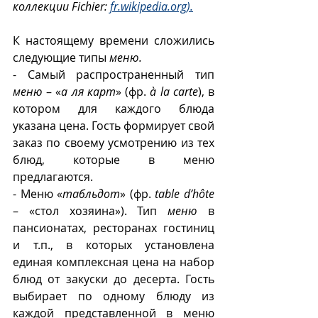
коллекции Fichier: 
fr.wikipedia.org).
К настоящему времени сложились 
следующие типы 
меню.
- Самый распространенный тип 
меню
 – «
а ля карт
» (фр. 
à la carte
), в 
котором для каждого блюда 
указана цена. Гость формирует свой 
заказ по своему усмотрению из тех 
блюд, которые в меню 
предлагаются. 
- Меню «
табльдот
» (фр. 
table d’hôte
– «стол хозяина»). Тип 
меню
 в 
пансионатах, ресторанах гостиниц 
и т.п., в которых установлена 
единая комплексная цена на набор 
блюд от закуски до десерта. Гость 
выбирает по одному блюду из 
каждой представленной в меню 