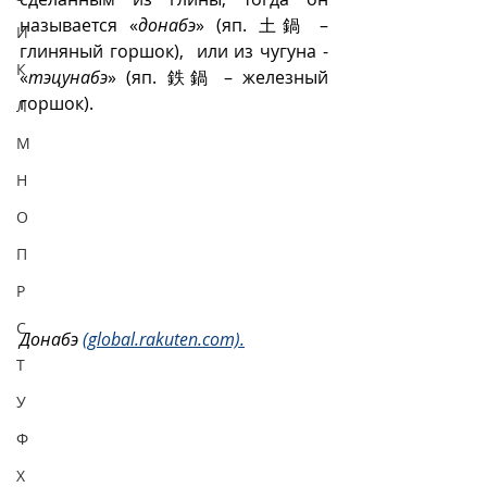
называется «
донабэ
» (яп. 土鍋 – 
И
глиняный горшок),  или из чугуна - 
К
«
тэцунабэ
» (яп. 鉄鍋 – железный 
горшок). 
Л
М
Н
О
П
Р
С
Донабэ 
(global.rakuten.com).
Т
У
Ф
Х