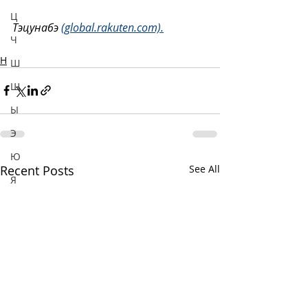
Ц
Тэцунабэ 
(global.rakuten.com).
Ч
Н
Ш
Щ
Ы
Э
Ю
Recent Posts
See All
Я