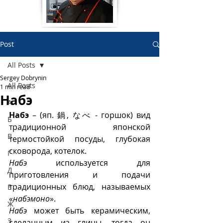
Post
All Posts
Sergey Dobrynin
All Posts
1 min read
Набэ
А
Набэ 
– (яп. 鍋, なべ - горшок) вид 
Б
традиционной японской 
В
термостойкой посуды, глубокая 
сковорода, котелок. 
Г
Набэ
 используется для 
Д
приготовления и подачи 
традиционных блюд, называемых 
Е
«
набэмоно
».  
Ж
Набэ
 может быть керамическим, 
З
сделанным из глины, тогда он 