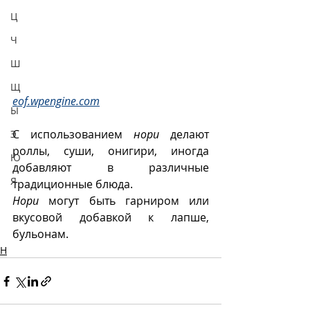
Ц
Ч
Ш
Щ
eof.wpengine.com
Ы
С использованием 
нори
 делают 
Э
роллы, суши, онигири, иногда 
Ю
добавляют в различные 
Я
традиционные блюда.
Нори
 могут быть гарниром или 
вкусовой добавкой к лапше, 
бульонам. 
Н