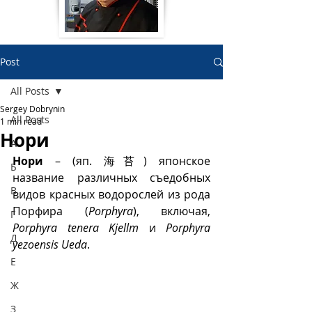
Post
All Posts
Sergey Dobrynin
All Posts
1 min read
Нори
А
Нори
 – (яп. 海苔) японское 
Б
название различных съедобных 
В
видов красных водорослей из рода 
Порфира (
Porphyra
), включая, 
Г
Porphyra tenera Kjellm
 и 
Porphyra 
Д
yezoensis Ueda
. 
Е
Ж
З