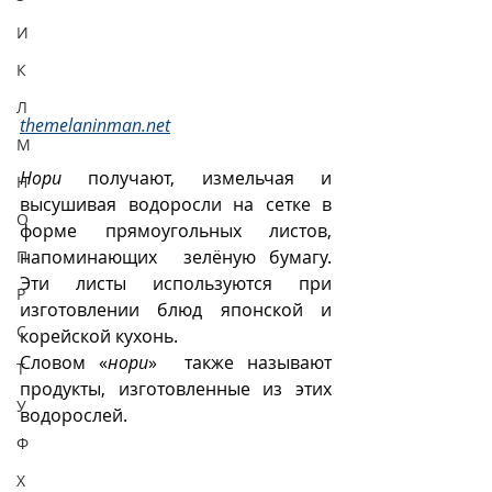
И
К
Л
themelaninman.net
М
Нори
 получают, измельчая и 
Н
высушивая водоросли на сетке в 
О
форме прямоугольных листов, 
напоминающих  зелёную бумагу. 
П
Эти листы используются при 
Р
изготовлении блюд японской и 
С
корейской кухонь. 
Словом «
нори
»  также называют 
Т
продукты, изготовленные из этих 
У
водорослей. 
Ф
Х