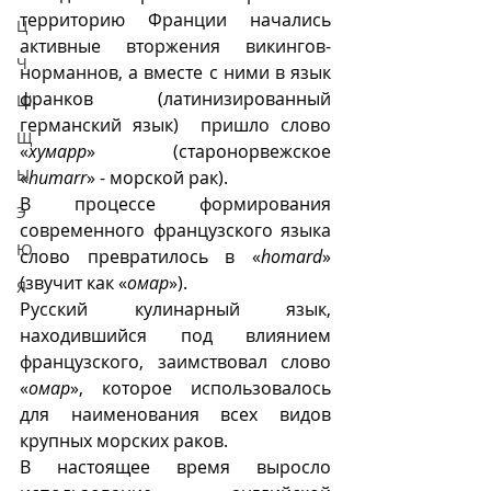
территорию Франции начались 
Ц
активные вторжения викингов-
Ч
норманнов, а вместе с ними в язык 
франков (латинизированный 
Ш
германский язык)  пришло слово 
Щ
«
хумарр
» (старонорвежское 
Ы
«
humarr
» - морской рак). 
В процессе формирования 
Э
современного французского языка 
Ю
слово превратилось в «
homard
» 
(звучит как «
омар
»).
Я
Русский кулинарный язык, 
находившийся под влиянием 
французского, заимствовал слово 
«
омар
», которое использовалось 
для наименования всех видов 
крупных морских раков. 
В настоящее время выросло 