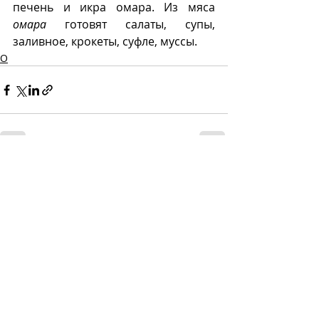
печень и икра омара. Из мяса 
омара
 готовят салаты, супы, 
заливное, крокеты, суфле, муссы.
О
Recent Posts
See All