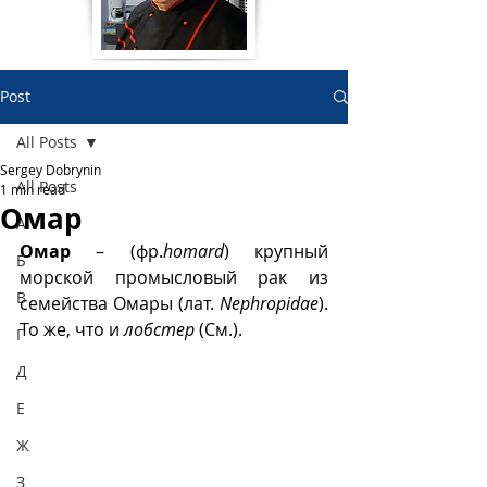
Post
All Posts
Sergey Dobrynin
All Posts
1 min read
Омар
А
Омар
 – (фр.
homard
) крупный 
Б
морской промысловый рак из 
В
семейства Омары (лат. 
Nephropidae
). 
То же, что и 
лобстер
 (См.).
Г
Д
Е
Ж
З