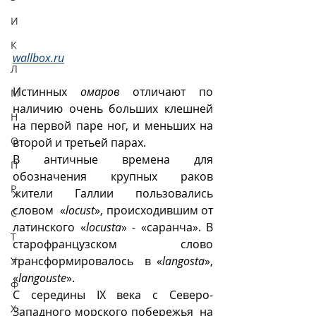
И
К
wallbox.ru
Л
Истинных 
омаров
 отличают по 
М
наличию очень больших клешней 
Н
на первой паре ног, и меньших на 
О
второй и третьей парах.
В античные времена для 
П
обозначения крупных раков 
Р
жители Галлии пользовались 
словом  «
locust
», происходившим от  
С
латинского «
locusta
» - «саранча». В 
Т
старофранцузском слово 
трансформировалось  в «
langosta
», 
У
«
langouste
». 
Ф
С середины IX века с Северо-
Х
Западного морского побережья  на 