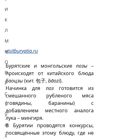
И
К
Л
М
visitburyatia.ru
Н
О
Бурятские и монгольские 
позы
 – 
П
происходят от китайского блюда 
баоцзы
 (кит.
包子, 
bāozi
).
Р
Начинка для 
поз
 готовится из 
С
смешанного рубленого мяса 
(говядины, баранины) с 
Т
добавлением местного аналога 
У
лука – мингиря.
В Бурятии проводятся конкурсы, 
Ф
посвящённые этому блюду, где не 
Х