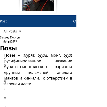
Post
All Posts
Sergey Dobrynin
All Posts
1 min read
Позы
А
Позы
 – (бурят. 
бууза
, монг. 
бууз
) 
Б
русифицированное название 
В
бурятско-монгольского варианта 
крупных пельменей, аналога  
Г
мантов и хинкали,  с отверстием в 
Д
верхней части.
Е
Ж
З