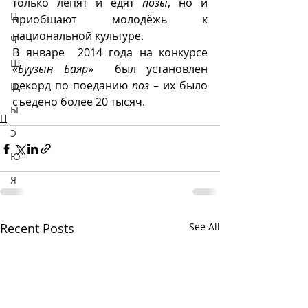
только лепят и едят 
позы
, но и 
Ц
приобщают молодёжь к 
национальной культуре. 
Ч
В январе  2014 года на конкурсе 
Ш
«
Буузын Баяр
»  был установлен  
рекорд по поеданию 
поз
 – их было 
Щ
съедено более 20 тысяч.
Ы
П
Э
Ю
Я
Recent Posts
See All