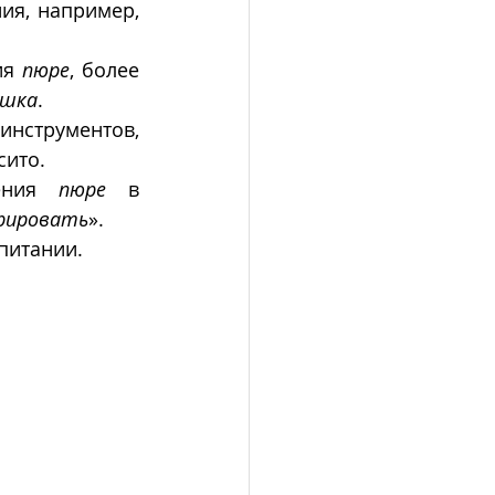
 из определенных продуктов часто имеют собственные названия, например, 
ия 
пюре
, более 
шка
.
нструментов, 
ито. 
ения 
пюре
 в 
рировать
». 
питании.