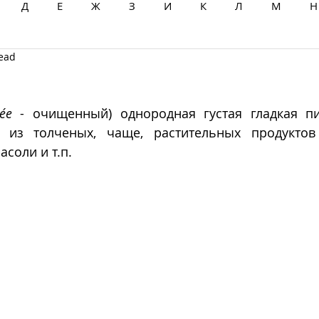
Д
Е
Ж
З
И
К
Л
М
Н
read
Ц
Ч
Ш
Щ
Ы
Э
Ю
Я
ée
 - очищенный) однородная густая гладкая пи
 из толченых, чаще, растительных продуктов -
асоли и т.п. 