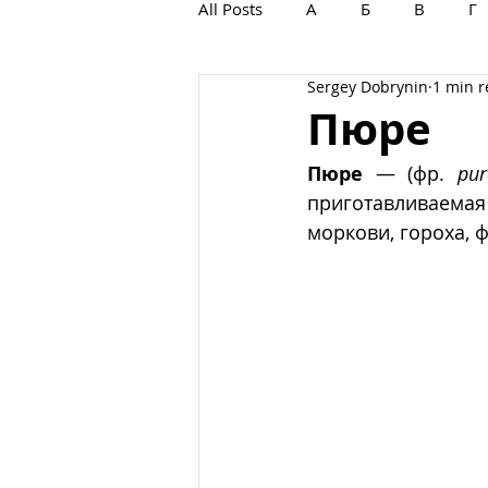
All Posts
А
Б
В
Г
Sergey Dobrynin
1 min 
С
Т
У
Ф
Х
Пюре
Пюре
 — (фр. 
pur
приготавливаемая
моркови, гороха, ф