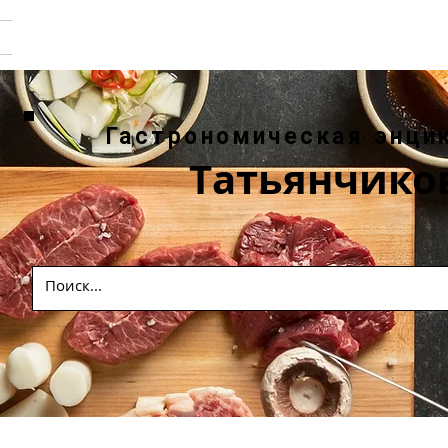
Гастрономическая энци
Татьянчико