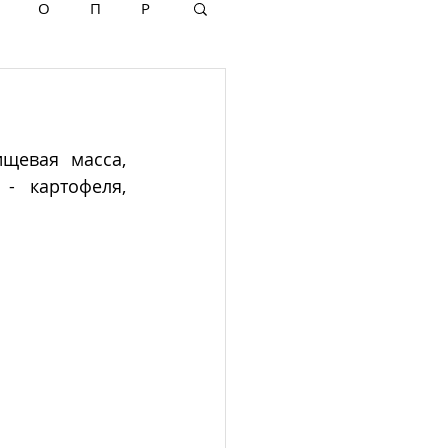
О
П
Р
щевая масса, 
 карто­феля, 