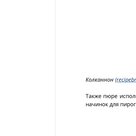
Колканнон 
(recipeb
Также пюре исполь
начинок для пирого