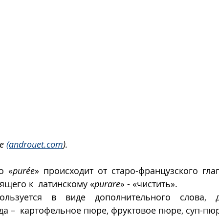
е 
(androuet.com
).
о «
purée
» происходит от старо-французского гла
ящего к  латинскому «
purare
» - «чистить».
ользуется в виде дополнительного слова, д
а –  картофельное пюре, фруктовое пюре, суп-пюр