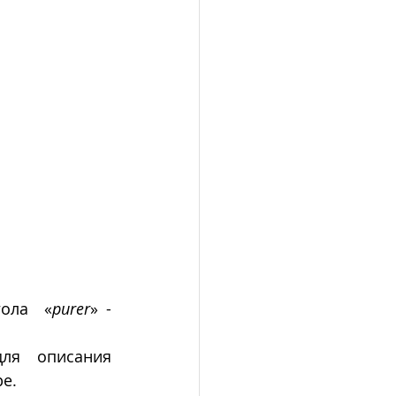
гола  «
purer
» - 
ля описания 
е.