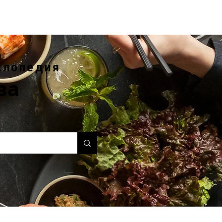
клопедия
ва