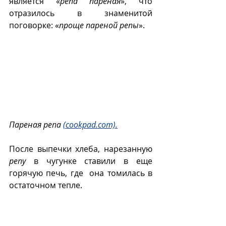
является «
репа пареная
», что  
отразилось в знаменитой 
поговорке: «
проще пареной репы
». 
Пареная репа 
(cookpad.com).
После выпечки хлеба, нарезанную 
репу
 в чугунке ставили в еще 
горячую печь, где  она томилась в 
остаточном тепле. 