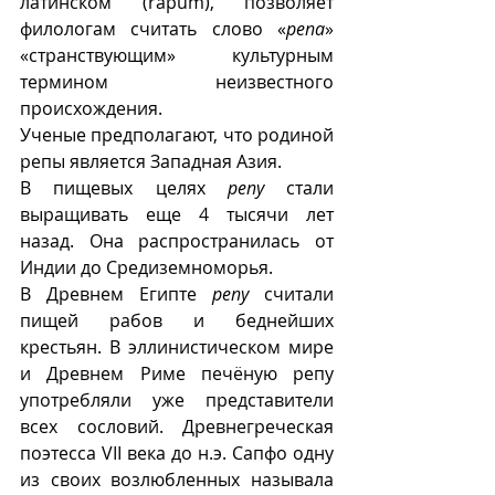
латинском (rāpum), позволяет 
филологам считать слово «
репа
» 
«странствующим» культурным 
термином неизвестного 
происхождения.
Ученые предполагают, что родиной 
репы является Западная Азия.
В пищевых целях 
репу
 стали 
выращивать еще 4 тысячи лет 
назад. Она распространилась от 
Индии до Средиземноморья.
В Древнем Египте 
репу
 считали 
пищей рабов и беднейших 
крестьян. В эллинистическом мире 
и Древнем Риме печёную репу 
употребляли уже представители 
всех сословий. Древнегреческая 
поэтесса VII века до н.э. Сапфо одну 
из своих возлюбленных называла 