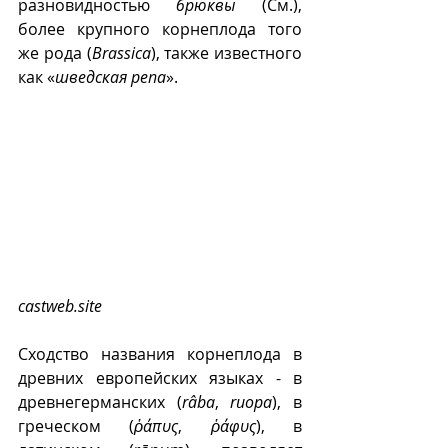
разновидностью 
брюквы
 (См.), 
более крупного корнеплода того 
же рода (
Brassica
), также известного 
как «
шведская репа
».
castweb.site
Сходство названия корнеплода в 
древних европейских языках - в 
древнегерманских (
râbа
, 
ruopa
), в 
греческом (
ῥάπυς
, 
ῥάφυς
), в 