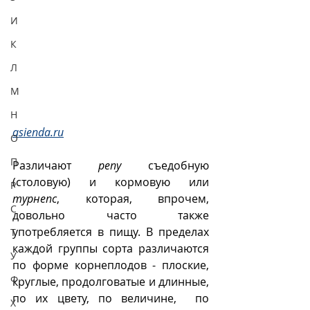
И
К
Л
М
Н
asienda.ru
О
П
Различают 
репу
 съедобную 
(столовую) и кормовую или 
Р
турнепс
, которая, впрочем, 
С
довольно часто также 
употребляется в пищу. В пределах 
Т
каждой группы сорта различаются 
У
по форме корнеплодов - плоские, 
Ф
круглые, продолговатые и длинные, 
по их цвету, по величине,  по 
Х