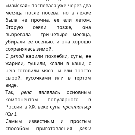
«майская» поспевала уже через два 
месяца после посева, но в лёжке 
была не прочна, ее ели летом. 
Вторую сеяли позже, она 
вызревала  три-четыре месяца, 
убирали ее осенью, и она хорошо 
сохранялась зимой.
С 
репой
 варили похлебки, супы, ее 
жарили, тушили, клали в каши, с 
нею готовили мясо  и ели просто 
сырой, кусочками или в тертом 
виде.
Так, 
репа
 являлась основным 
компонентом популярного в 
России в XIX веке супа 
прентаньер
(См.).
Самым известным и простым 
способом приготовления 
репы