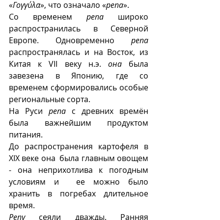
«
Γογγύλα
», что означало «
репа
».
Со временем 
репа
 широко 
распространилась в Северной 
Европе. Одновременно 
репа
распространялась и на Восток, из 
Китая к VII веку н.э. 
она 
была 
завезена в Японию, где со 
временем сформировались особые 
региональные сорта.
На Руси 
репа
 с древних времён 
была важнейшим продуктом 
питания.
До распространения картофеля в 
XIX веке она  была главным овощем 
- она неприхотлива к погодным 
условиям и  ее можно было 
хранить в погребах длительное 
время. 
Репу
 сеяли дважды. Ранняя 