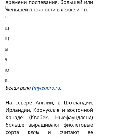
времени поспевания, большей или 
Ц
меньшей прочности в лежке и т.п.
Ч
Ш
Щ
Ы
Э
Ю
Я
Белая репа 
(myteapro.ru).
На севере Англии, в Шотландии, 
Ирландии, Корнуолле и восточной 
Канаде (Квебек, Ньюфаундленд)  
больше выращивают фиолетовые 
сорта 
репы
 и считают ее 