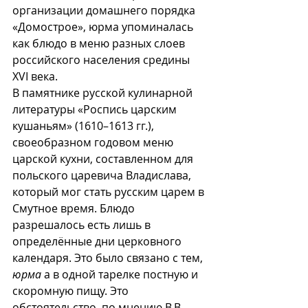
организации домашнего порядка 
«Домострое», юрма упоминалась 
как блюдо в меню разных слоев 
российского населения средины 
XVI века. 
В памятнике русской кулинарной 
литературы «Роспись царским 
кушаньям» (1610–1613 гг.), 
своеобразном годовом меню 
царской кухни, составленном для 
польского царевича Владислава, 
который мог стать русским царем в 
Смутное время. Блюдо 
разрешалось есть лишь в 
определённые дни церковного 
календаря. Это было связано с тем, 
юрма
 а в одной тарелке постную и 
скоромную пищу. Это 
обстоятельство, по мнению В.В. 