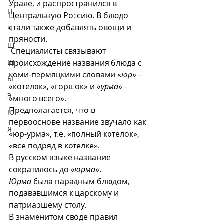
Урале, и распространился в 
Ц
Центральную Россию. В блюдо 
стали также добавлять овощи и 
Ч
пряности.
Ш
 Специалисты связывают 
Щ
происхождение названия блюда с 
коми-пермяцкими словами «
юр
» - 
Ы
«котелок», «горшок» и «
урма
» - 
Э
«много всего». 
Предполагается, что в 
Ю
первооснове название звучало как 
Я
«юр-урма», т.е. «полный котелок», 
«все подряд в котелке». 
В русском языке название 
сократилось до «
юрма
». 
Юрма
 была парадным блюдом, 
подававшимся к царскому и 
патриаршему столу. 
В знаменитом своде правил 