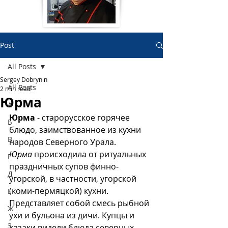
Post
All Posts
Sergey Dobrynin
All Posts
2 min read
Юрма
А
Юрма
 - старорусское горячее 
Б
блюдо, заимствованное из кухни 
В
народов Северного Урала. 
Юрма
 происходила от ритуальных 
Г
праздничных супов финно-
Д
угорской, в частности, угорской 
(коми-пермяцкой) кухни. 
Е
Представляет собой смесь рыбной 
Ж
ухи и бульона из дичи. Купцы и 
З
казаки видели блюда северных 