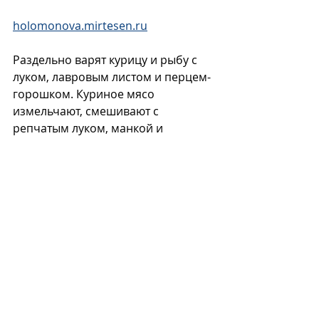
holomonova.mirtesen.ru
Раздельно варят курицу и рыбу с 
луком, лавровым листом и перцем-
горошком. Куриное мясо 
измельчают, смешивают с 
репчатым луком, манкой и 
формуют небольшие кнели.
В объединенном бульоне кнели 
отваривают и в почти готовое 
блюдо кладут куски рыбы и зелень. 
Предлагается также добавлять 
шафран и хрен.
Подают 
юрму
 с шанежками или 
мягким белым хлебом.
Ю