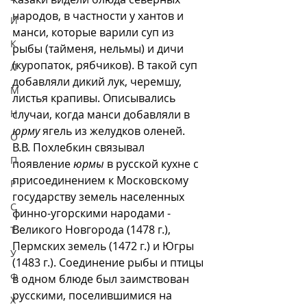
народов, в частности у хантов и 
И
манси, которые варили суп из 
К
рыбы (тайменя, нельмы) и дичи 
(куропаток, рябчиков). В такой суп 
Л
добавляли дикий лук, черемшу, 
М
листья крапивы. Описывались 
Н
случаи, когда манси добавляли в 
юрму
 ягель из желудков оленей.
О
В.В. Похлебкин связывал 
П
появление 
юрмы
 в русской кухне с 
присоединением к Московскому 
Р
государству земель населенных 
С
финно-угорскими народами - 
Великого Новгорода (1478 г.), 
Т
Пермских земель (1472 г.) и Югры 
У
(1483 г.). Соединение рыбы и птицы 
Ф
в одном блюде был заимствован 
русскими, поселившимися на 
Х