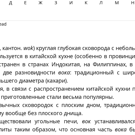
Д
Е
Ж
З
И
К
Л
М
Н
read
Ц
Ч
Ш
Щ
Ы
Э
Ю
Я
), кантон. 
wok
) круглая глубокая сковорода с небо
ьзуется в китайской кухне (особенно в провинции
странен в странах Индокитая, на Филиппинах, в 
 две разновидности 
вока
: традиционный с шир
ньшего диаметра (кахари). 
м приготовленные стали весьма популярны. 
вычных сковородок с плоским дном, традицион
у вообще без плоского днища. 
уществовали угольные печи, 
вок
 устанавливался
литы таким образом, что основная часть 
вока
 б