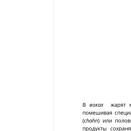
В 
воках
  жарят м
помешивая специа
(
chahn
) или полов
продукты сохраня