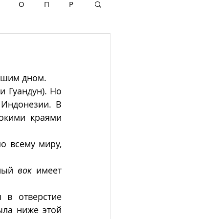
О
П
Р
льшим дном.
 Гуандун). Но 
Индонезии. В 
окими краями 
В настоящее время, в связи с распространением китайской кухни по всему миру, 
ный 
вок
 имеет 
 в отверстие 
ыла ниже этой 