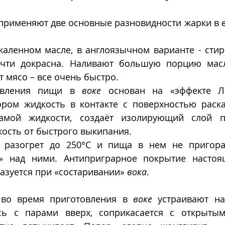
 применяют две основные разновидности жарки в 
каленном масле, в англоязычном варианте - стир
чти докрасна. Наливают большую порцию масл
 мясо – все очень быстро. 
овления пищи в 
воке
 основан на «эффекте Ле
ором жидкость в контакте с поверхностью раск
амой жидкости, создаёт изолирующий слой па
ость от быстрого выкипания. 
разогрет до 250°C и пища в нем не пригорае
т» над ними. Антиприграрное покрытие насто
разуется при «состаривании» 
вока
.  
во время приготовления в 
воке
 устраивают на
сь с парами вверх, соприкасается с открытым