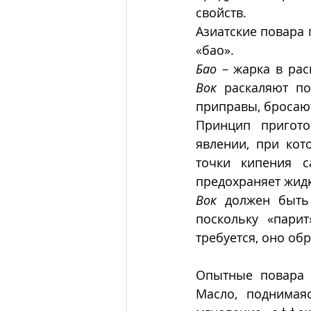
свойств. 
Азиатские повара
«бао».
Бао
 – жарка в рас
Вок
 раскаляют по
приправы, бросают
Принцип пригот
явлении, при кот
точки кипения с
предохраняет жидк
Вок
 должен быть 
поскольку «пари
требуется, оно об
Опытные повара 
Масло, поднимая