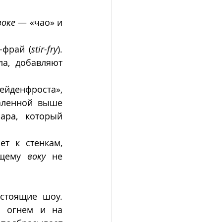
воке
 — «чао» и  
-фрай (
stir-fry
).  
а, добавляют 
йденфроста», 
аленной выше 
ра, который 
т к стенкам, 
ящему 
воку
 не 
стоящие шоу. 
 огнем и на 