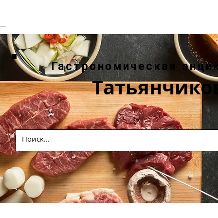
Гастрономическая энци
Татьянчико