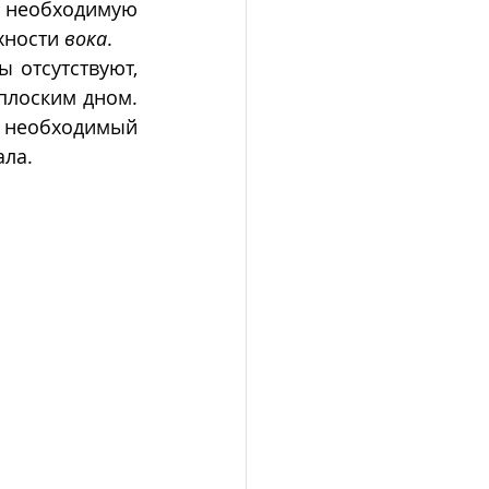
необходимую 
хности 
вока
. 
отсутствуют, 
 плоским дном. 
необходимый 
ала.