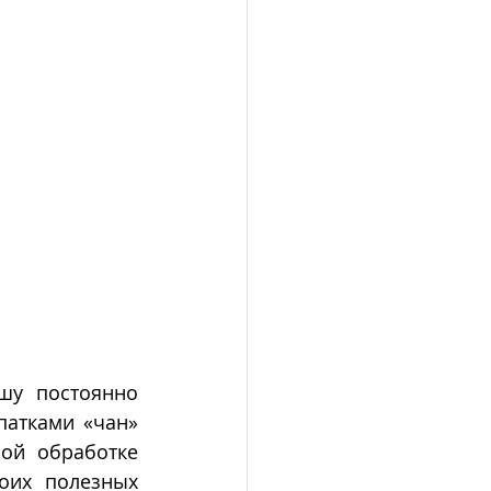
шу постоянно 
атками «чан» 
ой обработке 
оих полезных 