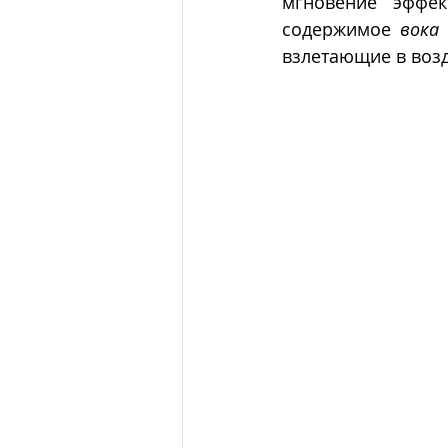
мгновение эффек
содержимое 
вока
взлетающие в возд