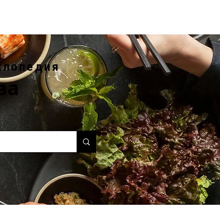
клопедия
ва