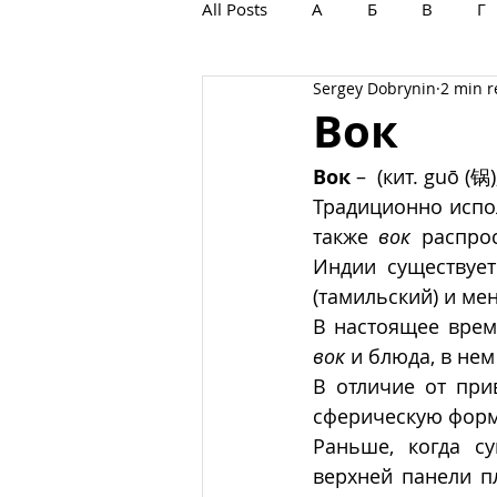
All Posts
А
Б
В
Г
Sergey Dobrynin
2 min 
С
Т
У
Ф
Х
Вок
Вок
 –  (кит. guō (锅
Традиционно испол
также 
вок
 распро
Индии существует
(тамильский) и ме
вок
 и блюда, в не
В отличие от при
сферическую форм
Раньше, когда с
верхней панели п