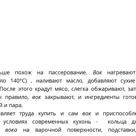
ьше похож на пассерование. 
Вок
 нагревают
ло 140°C) , наливают масло, добавляют сухие
 После этого крадут мясо, слегка обжаривают, за
к правило, 
вок
 закрывают, и ингредиенты готов
 и пара. 
авляет труда купить и сам 
вок
 и приспособле
 условиях современных кухонь -  кольца дл
о 
вока
 на варочной поверхности, подставки