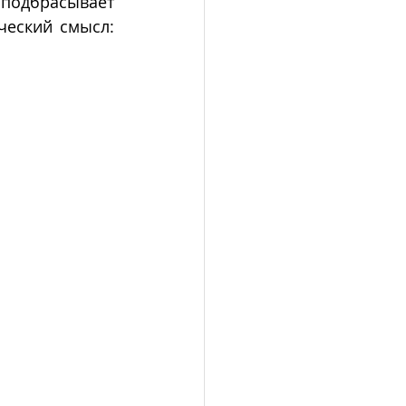
одбрасывает 
еский смысл: 