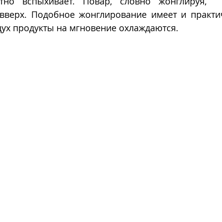
тно вспыхивает. Повар, словно жонглируя,  п
 вверх. Подобное жонглирование имеет и практич
ух продукты на мгновение охлаждаются.