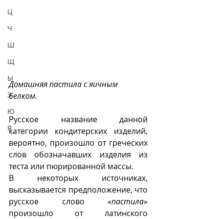
Ц
Ч
Ш
Щ
Ы
Домашняя пастила с яичным 
Э
белком.
Ю
Русское название данной 
Я
категории кондитерских изделий, 
вероятно, произошло от греческих 
слов обозначавших изделия из 
теста или пюрированной массы. 
В некоторых источниках, 
высказывается предположение, что 
русское слово «
пастила
» 
произошло от латинского 