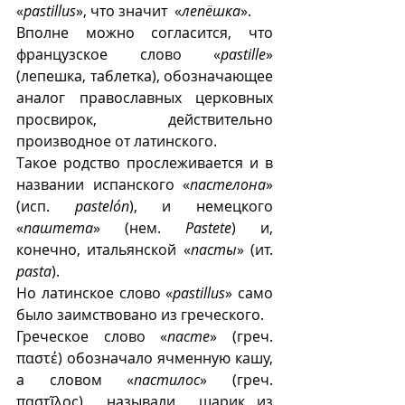
«
pastillus
», что значит  «
лепёшка
». 
Вполне можно согласится, что 
французское слово «
pastille
» 
(лепешка, таблетка), обозначающее 
аналог  православных  церковных 
просвирок, действительно 
производное от латинского.
Такое родство прослеживается и в 
названии испанского «
пастелона
» 
(исп. 
pastelón
), и немецкого 
«
паштета
» (нем. 
Pastete
) и, 
конечно, итальянской «
пасты
» (ит. 
pasta
).
Но латинское слово «
pastillus
» само 
было заимствовано из греческого. 
Греческое слово «
пасте
» (греч. 
παστέ) обозначало ячменную кашу, 
а словом «
пастилос
» (греч. 
παστῖλος)  называли  шарик из 