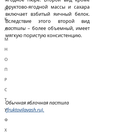
фруктово-ягодной массы и сахара 
И
включает взбитый яичный белок. 
К
Вследствие этого второй вид 
пастилы
 – более объемный, имеет 
Л
мягкую пористую консистенцию.
М
Н
О
П
Р
С
Т
Обычная яблочная пастила 
(fruktovilavash.ru).
У
Ф
Х