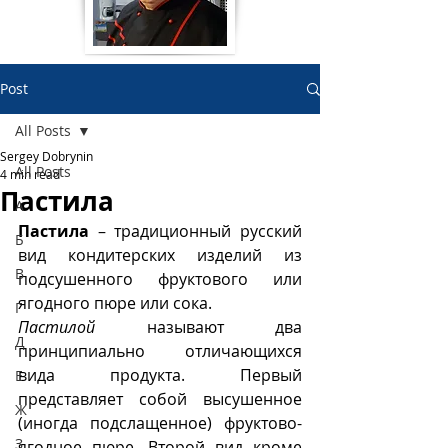
Post
All Posts
Sergey Dobrynin
All Posts
4 min read
Пастила
А
Пастила
 – традиционный русский 
Б
вид кондитерских изделий из 
В
подсушенного фруктового или 
ягодного пюре или сока. 
Г
Пастилой
 называют два 
Д
принципиально отличающихся 
вида продукта. Первый 
Е
представляет собой высушенное 
Ж
(иногда подслащенное) фруктово-
З
ягодное пюре. Второй вид кроме 