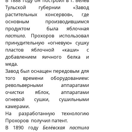
В 1888 году он построил в г. Белëв 
Тульской губернии «Завод 
растительных консервов», где 
основным производившимся 
продуктом  была яблочная 
пастила
. Прохоров использовал 
принудительную «огневую» сушку 
пластов яблочной «каши» с 
добавлением яичного белка и 
меда.
Завод был оснащен передовым для 
того времени оборудованием: 
револьверными аппаратами 
очистки яблок, аппаратами 
огневой сушки, сушильными 
камерами. 
На разработанную технологию 
Прохоров  получил патент. 
В 1890 году 
Белёвская пастила