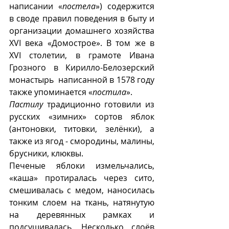
написании «
постела
») содержится 
в своде правил поведения в быту и 
организации домашнего хозяйства 
XVI века «Домострое». В том же в 
XVI столетии, в грамоте Ивана 
Грозного в Кирилло-Белозерский 
монастырь  написанной в 1578 году 
также упоминается «
постила
».  
Пастилу
 традиционно готовили из 
русских «зимних» сортов яблок  
(антоновки, титовки, зелёнки), а  
также из ягод - смородины, малины, 
брусники, клюквы.
Печеные яблоки измельчались, 
«каша» протиралась через сито, 
смешивалась с медом, наносилась 
тонким слоем на ткань, натянутую 
на деревянных рамках и 
подсушивалась. Несколько слоёв 