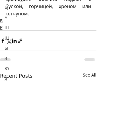
булкой, горчицей, хреном или 
Ц
кетчупом.
Ч
Б
Р
Ш
Щ
Ы
Э
Ю
Recent Posts
See All
Я