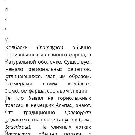
И
К
Л
М
Колбаски 
братвурст 
обычно 
Н
производятся из свиного фарша, в 
О
натуральной оболочке. Существует 
немало региональных рецептов, 
П
отличающихся, главным образом, 
Р
размерами самих колбасок, 
помолом фарша, составом специй. 
С
Те, кто бывал на горнолыжных 
Т
трассах в немецких Альпах, знают, 
У
что традиционно 
братвурст
подается с квашеной капустой (нем. 
Ф
Sauerkraut
).  На уличных лотках 
Х
братвурст
 обычно подают с 