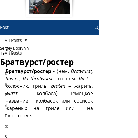
Post
All Posts
Sergey Dobrynin
All Posts
1 min read
Братвурст/ростер
А
Братвурст/ростер
 - (нем. 
Bratwurst, 
Б
Roster, Rostbratwurst  
от нем. 
Rost
 – 
В
колосник, гриль, 
braten
 – жарить, 
wurst 
-  колбаса)  немецкое 
Г
название  колбасок или сосисок 
Д
жареных на гриле или  на 
сковороде. 
Е
Ж
З