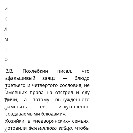
И
К
Л
М
Н
О
П
В.В. Похлебкин писал, что 
«фальшивый заяц» — блюдо 
Р
третьего и четвертого сословия, не 
С
имевших права на отстрел и еду 
дичи, а потому вынужденного 
Т
заменять ее искусственно 
У
создаваемыми блюдами». 
Ф
Хозяйки, в «недворянских» семьях, 
готовили 
фальшивого зайца
, чтобы 
Х