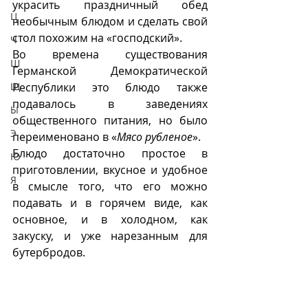
украсить праздничный обед 
Ц
необычным блюдом и сделать свой 
стол похожим на «господский». 
Ч
Во времена существования 
Ш
Германской Демократической 
Республики это блюдо также 
Щ
подавалось в заведениях 
Ы
общественного питания, но было 
Э
переименовано в «
Мясо рубленое
».
Блюдо достаточно простое в 
Ю
приготовлении, вкусное и удобное 
Я
в смысле того, что его можно 
подавать и в горячем виде, как 
основное, и в холодном, как 
закуску, и уже нарезанным для 
бутербродов.