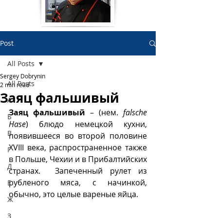
Post
All Posts
Sergey Dobrynin
All Posts
2 min read
Заяц фальшивый
А
Заяц фальшивый
 – (нем. 
falsche 
Б
Hase
) блюдо немецкой кухни, 
В
появившееся во второй половине 
XVIII века, распространенное также 
Г
в Польше, Чехии и в Прибалтийских 
Д
странах.  Запеченный рулет из 
рубленого мяса, с начинкой, 
Е
обычно, это целые вареные яйца.
Ж
З