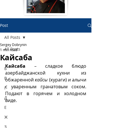
Post
All Posts
Sergey Dobrynin
All Posts
1 min read
Кайсаба
А
Кайсаба
 – сладкое блюдо 
Б
азербайджанской кухни из 
В
обжаренной 
кайсы
 (кураги) и алычи 
с уваренным гранатовым соком. 
Г
Подают в горячем и холодном 
Д
виде.
Е
Ж
З