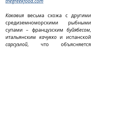
thegreekfood.com
Какавия
 весьма схожа с другими 
средиземноморскими рыбными 
супами – французским 
буйябесом
, 
итальянским 
качукко
 и испанской 
сарсуэлой
, что объясняется 
одинаковыми условиями 
формирования этого типа блюд. 
К
Recent Posts
See All