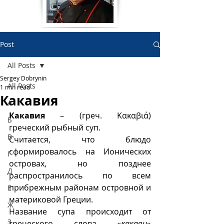
Post
All Posts
Sergey Dobrynin
All Posts
1 min read
Какавия
А
Какавия
 – (греч. Κακαβιά) 
Б
греческий рыбный суп. 
В
Считается, что блюдо 
сформировалось на Ионических 
Г
островах, но позднее 
Д
распространилось по всем 
прибрежным районам островной и 
Е
материковой Греции.
Ж
Название супа происходит от 
З
греческого слова «
какави
»