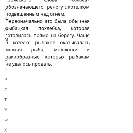
обозначающего треногу с котелком 
И
подвешенным над огнем. 
К
Первоначально это была обычная 
рыбацкая похлебка, которая 
Л
готовилась прямо на берегу. Чаще 
М
в котелке рыбаков оказывалась 
Н
мелкая рыба, моллюски и 
ракообразные, которых рыбакам 
О
не удалось продать. 
П
Р
С
Т
У
Ф
Х