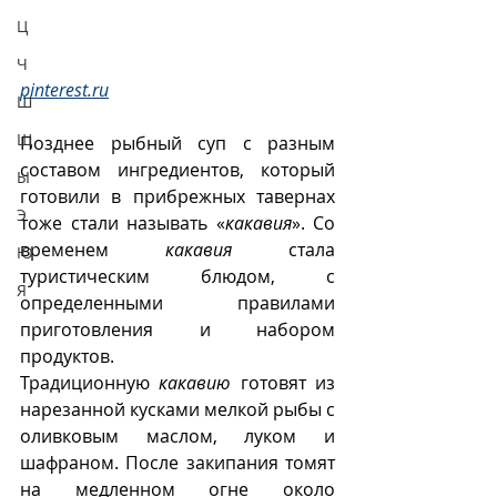
Ц
Ч
pinterest.ru
Ш
Щ
Позднее рыбный суп с разным 
составом ингредиентов, который 
Ы
готовили в прибрежных тавернах 
Э
тоже стали называть «
какавия
». Со 
временем 
какавия
 стала 
Ю
туристическим блюдом, с 
Я
определенными правилами 
приготовления и набором 
продуктов. 
Традиционную 
какавию
 готовят из 
нарезанной кусками мелкой рыбы с 
оливковым маслом, луком и 
шафраном. После закипания томят 
на медленном огне около 