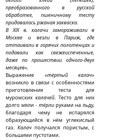
белого хлеба (лепешек), 
преобразованного в русской 
обработке, пшеничному тесту 
придавалась ржаная закваска. 
В XIX в. калачи замораживали в 
Москве и везли в Париж, где 
оттаивали в горячих полотенцах и 
подавали как свежеиспеченные, 
даже по прошествии одного-двух 
месяцев». 
Выражение «
тёртый калач
» 
возникло в связи с особенностями 
приготовления теста для 
муромских 
калачей
. Тесто для них 
долго мяли - 
тёрли
 руками на льду, 
благодаря чему не испарялся 
образующийся в нём углекислый 
газ. 
Калач
 получался пористым, с 
большими пустотами. 