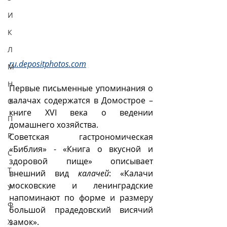
И
К
Л
ru.depositphotos.com
М
Н
Первые письменные упоминания о 
калачах содержатся в Домострое – 
О
книге XVI века о ведении 
П
домашнего хозяйства. 
Р
Советская гастрономическая 
«Библия» - «Книга о вкусной и 
С
здоровой пище» описывает 
Т
внешний вид 
калачей
: «Калачи 
московские и ленинградские 
У
напоминают по форме и размеру 
Ф
большой прадедовский висячий 
замок».
Х