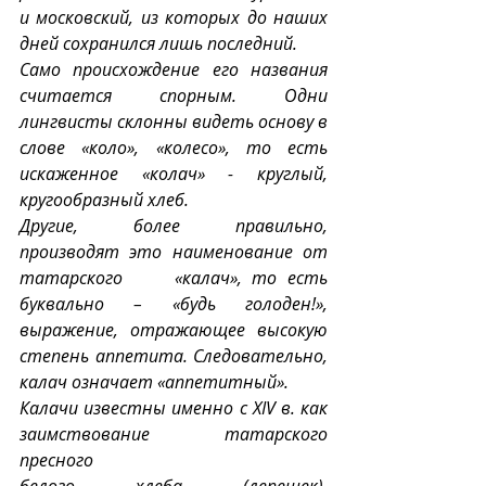
и московский, из которых до наших 
дней сохранился лишь последний. 
Само происхождение его названия 
считается спорным. Одни 
лингвисты склонны видеть основу в 
слове «коло», «колесо», то есть 
искаженное «колач» - круглый, 
кругообразный хлеб. 
Другие,  более  правильно,  
производят  это  наименование  от  
татарского     «калач», то есть 
буквально – «будь голоден!»,  
выражение, отражающее высокую 
степень аппетита. Следовательно, 
калач означает «аппетитный». 
Калачи известны именно с XIV в. как 
заимствование татарского 
пресного 