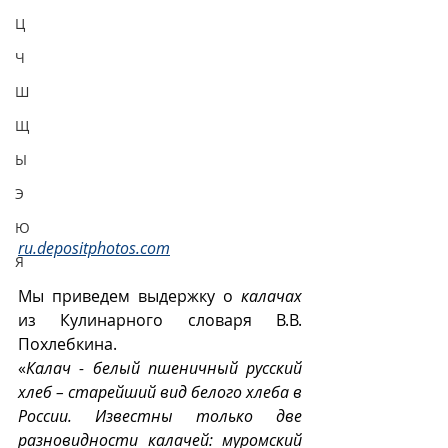
Ц
Ч
Ш
Щ
Ы
Э
Ю
ru.depositphotos.com
Я
Мы приведем выдержку о 
калачах
из Кулинарного словаря В.В. 
Похлебкина.
«
Калач - белый пшеничный русский 
хлеб – старейший вид белого хлеба в 
России. Известны только две 
разновидности калачей: муромский 