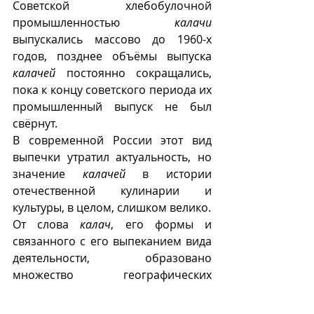
Советской хлебобулочной 
промышленностью 
калачи
выпускались массово до 1960-х  
годов, позднее объёмы выпуска 
калачей
 постоянно сокращались, 
пока к концу советского периода их 
промышленный выпуск не был 
свёрнут. 
В современной России этот вид 
выпечки утратил актуальность, но 
значение 
калачей
 в истории 
отечественной кулинарии и 
культуры, в целом, слишком велико. 
От слова 
калач
, его формы и 
связанного с его выпеканием вида 
деятельности, образовано 
множество географических 
названий - Калач, Калачёво, 
Калашниково, фамилия – 