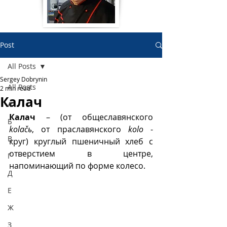
Post
All Posts
Sergey Dobrynin
All Posts
2 min read
Калач
А
Калач
 – (от общеславянского 
Б
kolačь
, от праславянского 
kolo
 - 
В
круг) круглый пшеничный хлеб с 
отверстием в центре, 
Г
напоминающий по форме колесо.
Д
Е
Ж
З