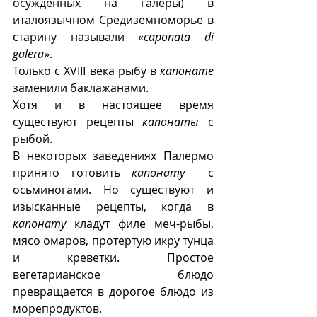
осужденных на галеры) в 
италоязычном Средиземноморье в 
старину называли «
caponata di 
galera
».
Только с XVIII века рыбу в 
капонате
заменили баклажанами.
Хотя и в настоящее время 
существуют рецепты 
капонаты
 с 
рыбой. 
В некоторых заведениях Палермо 
принято готовить 
капонату
  с 
осьминогами. Но существуют и 
изысканные рецепты, когда в 
капонату
 кладут филе меч-рыбы, 
мясо омаров, протертую икру тунца 
и креветки. Простое 
вегетарианское блюдо 
превращается в дорогое блюдо из 
морепродуктов.