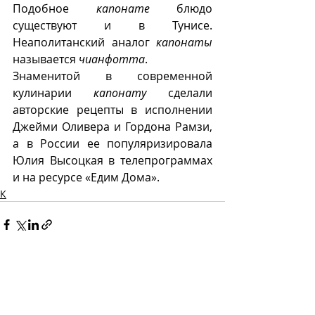
Подобное 
капонате
 блюдо 
существуют и в Тунисе. 
Неаполитанский аналог 
капонаты
называется 
чианфотта
.
Знаменитой в современной 
кулинарии 
капонату
 сделали 
авторские рецепты в исполнении 
Джейми Оливера и Гордона Рамзи, 
а в России ее популяризировала 
Юлия Высоцкая в телепрограммах 
и на ресурсе «Едим Дома».
К
Recent Posts
See All