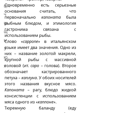
Одновременно есть серьезные 
Ц
основания считать, что 
Ч
первоначально 
капоната
 была 
рыбным блюдом, и этимология 
Ш
гастронима связана с 
Щ
использованием рыбы.
Ы
Слово «
cappone
» в итальянском 
языке имеет два значения. Одно из 
Э
них – название золотой макрели, 
Ю
крупной рыбы с массивной 
головой (ит. 
capo
 – голова). Второе 
Я
обозначает кастрированного 
петуха – 
каплуна
. У обоих носителей 
этого названия вкусное мясо. 
Капоната
 – рагу, блюдо жидкой 
консистенции с использованием 
мяса одного из «
каппоне
».  
Тюремную баланду (еду 