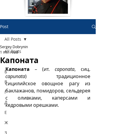
Post
All Posts
Sergey Dobrynin
All Posts
1 min read
Капоната
А
Капоната
 – (ит. 
сaponata
, сиц. 
Б
сapunata
) традиционное 
В
сицилийское овощное рагу из 
баклажанов, помидоров, сельдерея 
Г
с оливками, каперсами и 
Д
кедровыми орешками. 
Е
Ж
З