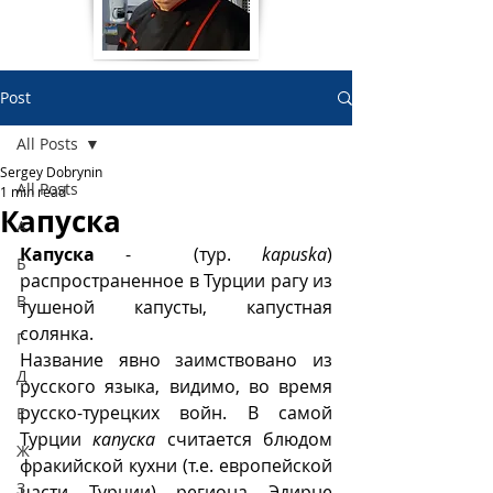
Post
All Posts
Sergey Dobrynin
All Posts
1 min read
Капуска
А
Капуска
 -  (тур. 
kapuska
) 
Б
распространенное в Турции рагу из 
В
тушеной капусты, капустная 
солянка. 
Г
Название явно заимствовано из 
Д
русского языка, видимо, во время 
русско-турецких войн. В самой 
Е
Турции 
капуска
 считается блюдом 
Ж
фракийской кухни (т.е. европейской 
З
части Турции) региона Эдирне 