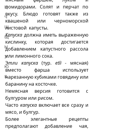
помидорами. Солят и перчат по 
Ц
вкусу. Блюдо готовят также из 
Ч
квашеной или черноморской 
Ш
листовой  капусты.
Капуска
 должна иметь выраженную 
Щ
кислинку, которая достигается 
Ы
добавлением капустного рассола 
или лимонного сока.
Э
Э
тли капуска
 (тур. 
etli -
 мясная) 
Ю
вместо фарша использует 
нарезанную кубиками говядину или 
Я
баранину на косточке. 
Немясная версия готовится с 
булгуром или рисом.
Часто 
капуска
 включает все сразу и 
мясо, и булгур.
Более элегантные рецепты 
предполагают добавление чая, 