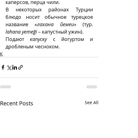
каперсов, перца чили.  
В некоторых районах Турции  
блюдо носит обычное турецкое 
название «
лахана йемеи
» (тур.
lahana yemeği
 – капустный ужин). 
Подают 
капуску
 с йогуртом и 
дробленым чесноком.  
К
Recent Posts
See All