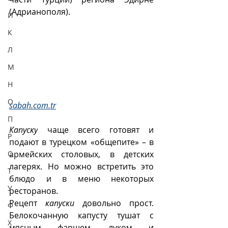
(Адрианополя).
И
К
Л
М
Н
О
sabah.com.tr
П
Капуску
 чаще всего готовят и 
Р
подают в турецком «общепите» – в 
армейских столовых, в детских 
С
лагерях. Но можно встретить это 
Т
блюдо и в меню некоторых 
У
ресторанов. 
Рецепт 
капуски
 довольно прост. 
Ф
Белокочанную капусту тушат с 
Х
мясным фаршем, луком и 