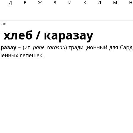
Д
Е
Ж
З
И
К
Л
М
Н
read
Ц
Ч
Ш
Щ
Ы
Э
Ю
Я
 хлеб / каразау
аразау
 – (ит. 
pane carasau
) традиционный для Сард
шенных лепешек. 