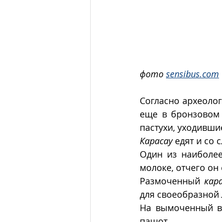
фото 
sensibus.com
Согласно археоло
еще в бронзовом 
пастухи, уходивши
Карасау
 едят и со
Один из наиболее
молоке, отчего он
Размоченный 
кар
для своеобразной 
На вымоченный в
пашот. 