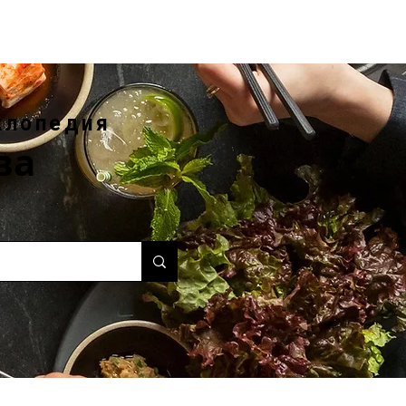
клопедия
ва