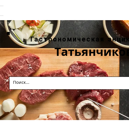
Гастрономическая энци
Татьянчико