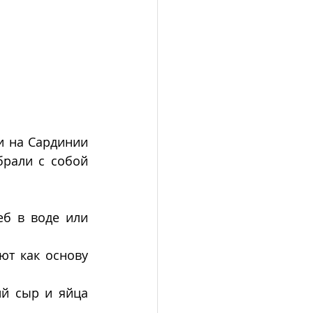
 на Сардинии 
брали с собой 
б в воде или 
т как основу 
й сыр и яйца 