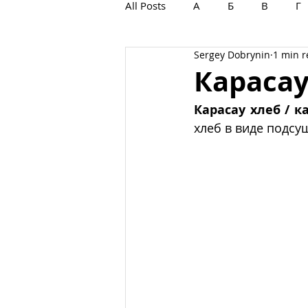
All Posts
А
Б
В
Г
Sergey Dobrynin
1 min 
С
Т
У
Ф
Х
Карасау
Карасау хлеб / к
хлеб в виде подсу