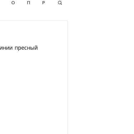
О
П
Р
инии пресный 