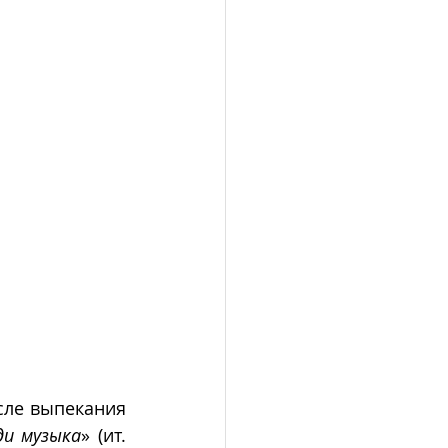
сле выпекания 
ди музыка
» (ит. 