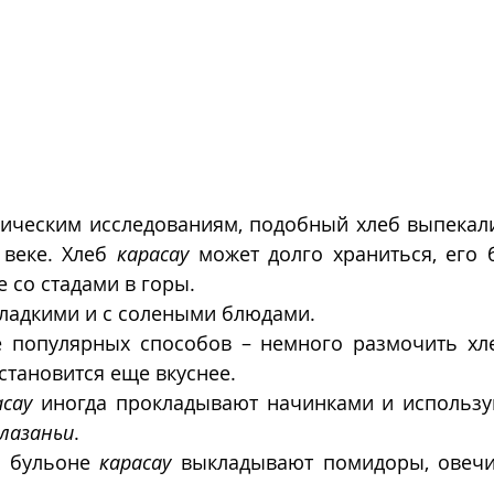
гическим исследованиям, подобный хлеб выпекали
веке. Хлеб 
карасау
 может долго храниться, его 
е со стадами в горы.
 сладкими и с солеными блюдами. 
 популярных способов – немного размочить хле
 становится еще вкуснее.
асау
 иногда прокладывают начинками и использую
лазаньи
. 
 бульоне 
карасау
 выкладывают помидоры, овечи