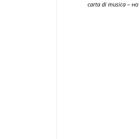
carta di musica
 – н