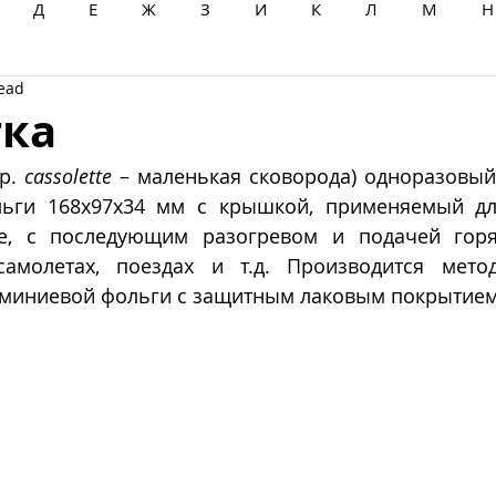
Д
Е
Ж
З
И
К
Л
М
Н
read
Ц
Ч
Ш
Щ
Ы
Э
Ю
Я
тка
р. 
cassolette
 – маленькая сковорода) одноразовый
ьги 168х97х34 мм с крышкой, применяемый для
е, с последующим разогревом и подачей горя
амолетах, поездах и т.д.
Производится мето
миниевой фольги с защитным лаковым покрытием