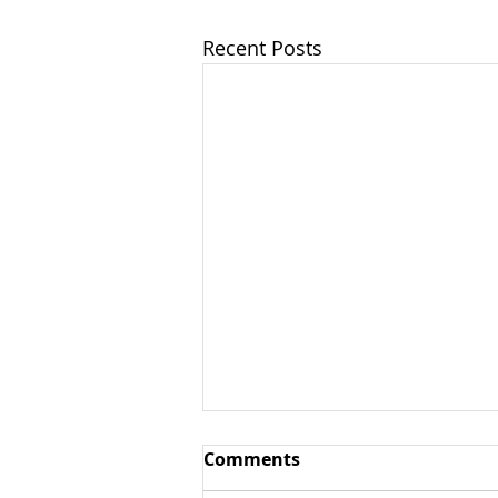
Recent Posts
Аюрведичсекая
Comments
кулинария