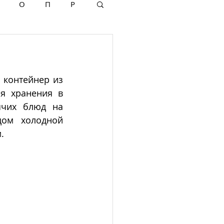
О
П
Р
 контейнер из 
 хранения в 
чих блюд на 
дом холодной 
.