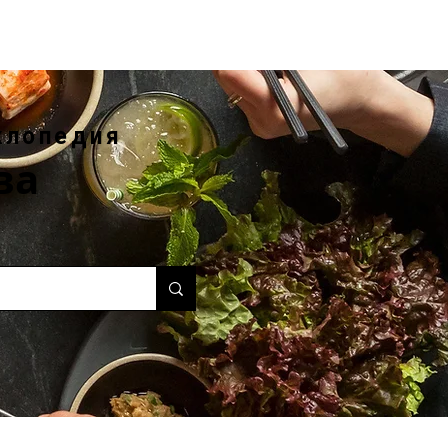
клопедия
ва