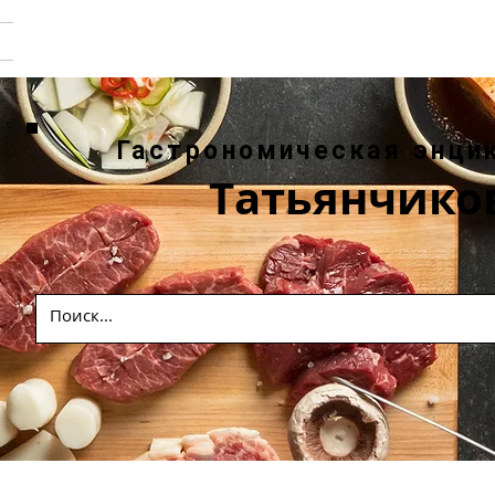
Гастрономическая энци
Татьянчико