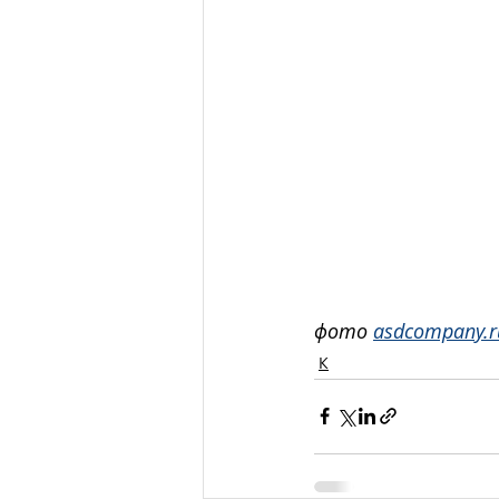
фото 
asdcompany.r
К