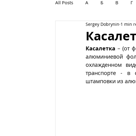
All Posts
А
Б
В
Г
Sergey Dobrynin
1 min 
С
Т
У
Ф
Х
Касале
Касалетка
 – (от ф
алюминиевой фол
охлажденном вид
транспорте - в с
штамповки из алю