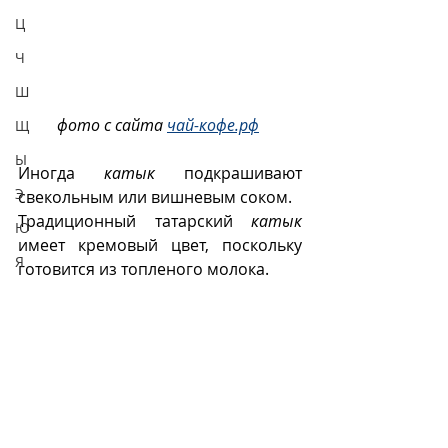
Ц
Ч
Ш
фото с сайта 
чай-кофе.рф
Щ
Ы
Иногда  
катык
  подкрашивают 
Э
свекольным или вишневым соком.
Традиционный татарский 
катык
Ю
имеет кремовый цвет, поскольку 
Я
готовится из топленого молока.