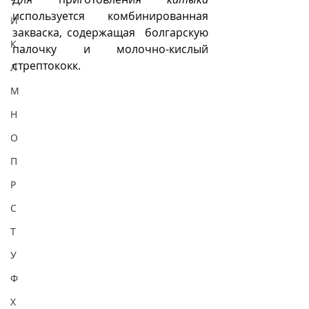
используется комбинированная 
И
закваска, содержащая  болгарскую 
К
палочку и молочно-кислый 
стрептококк.
Л
М
Н
О
П
Р
С
Т
У
Ф
Х