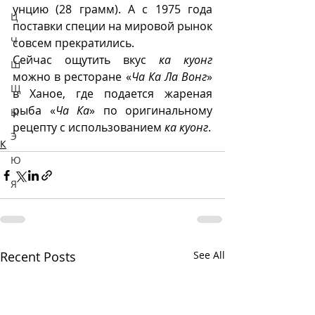
унцию (28 грамм). А с 1975 года 
Ц
поставки специи на мировой рынок 
Ч
совсем прекратились. 
Сейчас ощутить вкус 
ка куонг
Ш
можно в ресторане «
Ча Ка Ла Вонг
» 
Щ
в Ханое, где подается жареная 
рыба «
Ча Ка
» по оригинальному 
Ы
рецепту с использованием 
ка куонг
. 
Э
К
Ю
Я
Recent Posts
See All