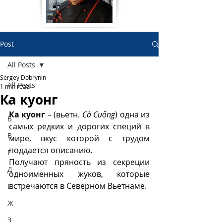
Post
All Posts
Sergey Dobrynin
All Posts
1 min read
Ка куонг
А
Ка куонг
 – (вьетн. 
Cà Cuống
) одна из 
Б
самых редких и дорогих специй в 
В
мире, вкус которой с трудом 
поддается описанию.
Г
Получают
 пряность 
из секреции 
Д
одноименных жуков, которые 
встречаются в Северном Вьетнаме. 
Е
Ж
З