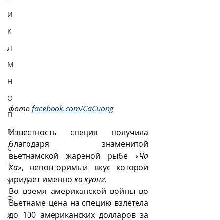
И
К
Л
М
Н
О
фото 
facebook.com/CaCuong
П
Р
Известность специя получила 
благодаря знаменитой 
С
вьетнамской жареной рыбе «
Ча 
Т
Ка
», неповторимый вкус которой 
придает именно 
ка куонг
. 
У
Во время американской войны во 
Ф
Вьетнаме цена на специю взлетела 
до 100 американских долларов за  
Х