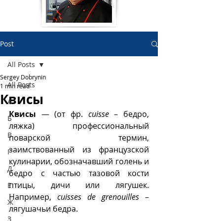
Post
All Posts
Sergey Dobrynin
All Posts
1 min read
Квисы
А
Квисы
 — (от фр. 
cuisse 
– бедро, 
Б
ляжка) профессиональный 
В
поварской термин, 
заимствованный из французской 
Г
кулинарии, обозначавший голень и 
Д
бедро с частью тазовой кости 
птицы, дичи или лягушек. 
Е
Например, 
cuisses de grenouilles
 – 
Ж
лягушачьи бедра.  
З