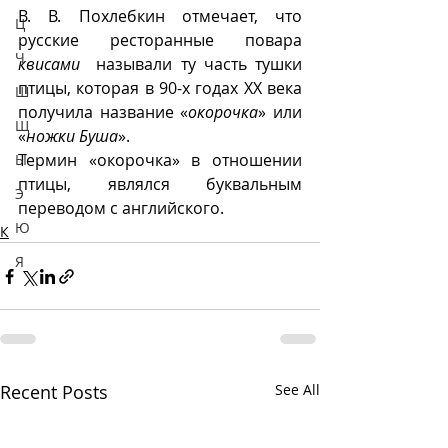
В. В. Похлебкин отмечает, что 
Ц
русские ресторанные повара  
Ч
квисами 
 называли ту часть тушки 
птицы, которая в 90-х годах ХХ века 
Ш
получила название «
окорочка
» или 
Щ
«
ножки Буша
».
Термин «окорочка» в отношении 
Ы
птицы, являлся буквальным 
Э
переводом с английского.  
Ю
К
Я
Recent Posts
See All