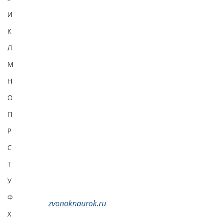
И
К
Л
М
Н
О
П
Р
С
Т
У
Ф
zvonoknaurok.ru
Х