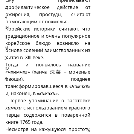
Ему приписывают 
профилактическое действие от 
Ц
ожирения, простуды, считают 
Ч
помогающим от похмелья. 
Ш
Корейские историки считают, что 
традиционное и очень популярное 
Щ
корейское блюдо возникло на 
Ы
основе солений заимствованных из 
Китая в  XIII веке. 
Э
Тогда и появилось название 
Ю
«чхимчхэ» (ханча 沈菜 – моченые 
Я
овощи), позднее 
трансформировавшееся в «
чимчхе
» 
и, наконец, в «
кимчхи
».
 Первое упоминание о заготовке 
кимчхи
 с использованием красного 
перца содержится в поваренной 
книге 1765 года.
Несмотря на кажущуюся простоту, 