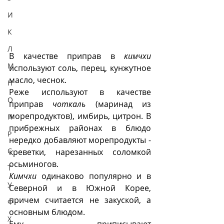
И
К
Л
В качестве приправ в 
кимчхи
М
используют соль, перец, кунжутное 
масло, чеснок. 
Н
Реже используют в качестве 
О
приправ 
чоткаль
 (маринад из 
морепродуктов), имбирь, цитрон. В 
П
прибрежных районах в блюдо 
Р
нередко добавляют морепродукты - 
С
креветки, нарезанных соломкой 
осьминогов.  
Т
Кимчхи
 одинаково популярно и в 
У
Северной и в Южной Корее, 
причем считается не закуской, а 
Ф
основным блюдом. 
Х