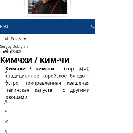
Post
All Posts
Sergey Dobrynin
All Posts
1 min read
Кимчхи / ким-чи
А
Кимчхи / ким-чи
 – (кор. 김치) 
Б
традиционное корейское блюдо - 
В
остро приправленная квашеная 
пекинская капуста  с другими 
Г
овощами.  
Д
Е
Ж
З