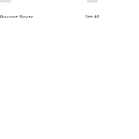
Recent Posts
See All
Апициевский корпус
Апициевский корпус —